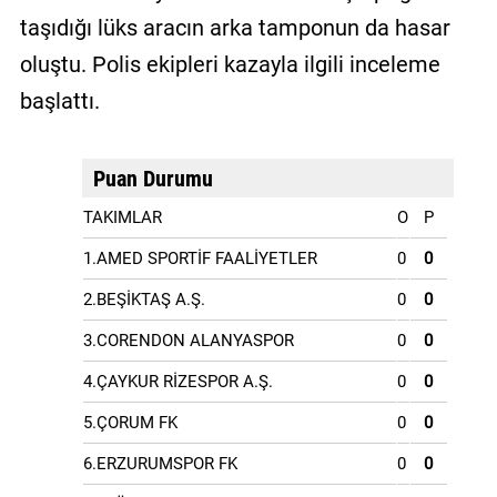
taşıdığı lüks aracın arka tamponun da hasar
oluştu. Polis ekipleri kazayla ilgili inceleme
başlattı.
Puan Durumu
TAKIMLAR
O
P
1.AMED SPORTİF FAALİYETLER
0
0
2.BEŞİKTAŞ A.Ş.
0
0
3.CORENDON ALANYASPOR
0
0
4.ÇAYKUR RİZESPOR A.Ş.
0
0
5.ÇORUM FK
0
0
6.ERZURUMSPOR FK
0
0