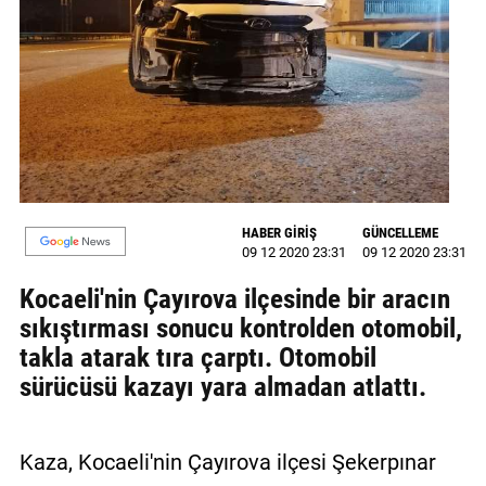
GALERİ
VİDEO
YAZARLAR
BİZE
ULAŞIN
Künye
HABER GİRİŞ
GÜNCELLEME
09 12 2020 23:31
09 12 2020 23:31
İletişim
Kocaeli'nin Çayırova ilçesinde bir aracın
sıkıştırması sonucu kontrolden otomobil,
Gizlilik
takla atarak tıra çarptı. Otomobil
Sözleşmesi
sürücüsü kazayı yara almadan atlattı.
Kullanıcı
Sözleşmesi
Kaza, Kocaeli'nin Çayırova ilçesi Şekerpınar