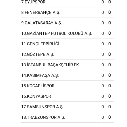
7.EYÜPSPOR
0
0
8.FENERBAHÇE A.Ş.
0
0
9.GALATASARAY A.Ş.
0
0
10.GAZİANTEP FUTBOL KULÜBÜ A.Ş.
0
0
11.GENÇLERBİRLİĞİ
0
0
12.GÖZTEPE A.Ş.
0
0
13.İSTANBUL BAŞAKŞEHİR FK
0
0
14.KASIMPAŞA A.Ş.
0
0
15.KOCAELİSPOR
0
0
16.KONYASPOR
0
0
17.SAMSUNSPOR A.Ş.
0
0
18.TRABZONSPOR A.Ş.
0
0