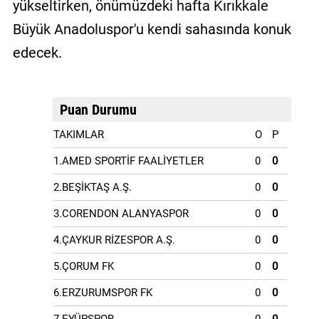
yükseltirken, önümüzdeki hafta Kırıkkale
Büyük Anadoluspor'u kendi sahasında konuk
edecek.
Puan Durumu
TAKIMLAR
O
P
1.AMED SPORTİF FAALİYETLER
0
0
2.BEŞİKTAŞ A.Ş.
0
0
3.CORENDON ALANYASPOR
0
0
4.ÇAYKUR RİZESPOR A.Ş.
0
0
5.ÇORUM FK
0
0
6.ERZURUMSPOR FK
0
0