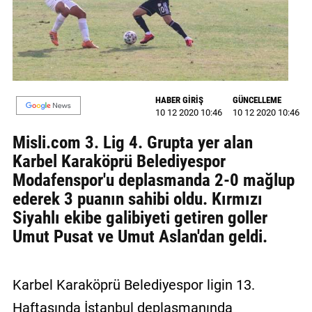
GALERİ
VİDEO
YAZARLAR
HABER GİRİŞ
GÜNCELLEME
BİZE
10 12 2020 10:46
10 12 2020 10:46
ULAŞIN
Misli.com 3. Lig 4. Grupta yer alan
Künye
Karbel Karaköprü Belediyespor
Modafenspor'u deplasmanda 2-0 mağlup
İletişim
ederek 3 puanın sahibi oldu. Kırmızı
Gizlilik
Siyahlı ekibe galibiyeti getiren goller
Sözleşmesi
Umut Pusat ve Umut Aslan'dan geldi.
Kullanıcı
Sözleşmesi
Karbel Karaköprü Belediyespor ligin 13.
Haftasında İstanbul deplasmanında