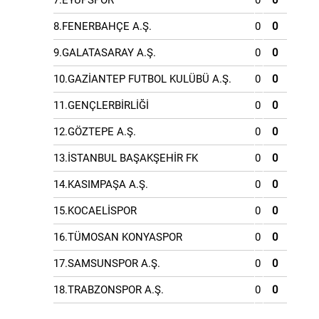
7.EYÜPSPOR
0
0
8.FENERBAHÇE A.Ş.
0
0
9.GALATASARAY A.Ş.
0
0
10.GAZİANTEP FUTBOL KULÜBÜ A.Ş.
0
0
11.GENÇLERBİRLİĞİ
0
0
12.GÖZTEPE A.Ş.
0
0
13.İSTANBUL BAŞAKŞEHİR FK
0
0
14.KASIMPAŞA A.Ş.
0
0
15.KOCAELİSPOR
0
0
16.TÜMOSAN KONYASPOR
0
0
17.SAMSUNSPOR A.Ş.
0
0
18.TRABZONSPOR A.Ş.
0
0