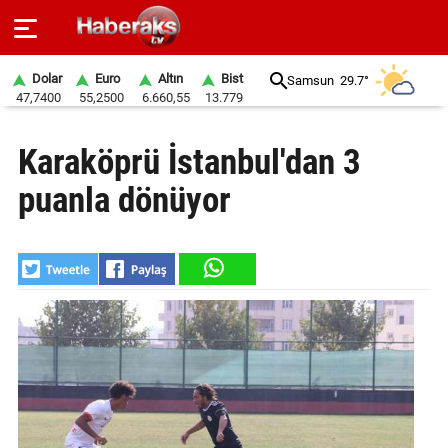
Dolar
Euro
Altın
Bist
Samsun
29.7°
47,7400
55,2500
6.660,55
13.779
GÜNDEM
Karaköprü İstanbul'dan 3
SPOR
puanla dönüyor
YAŞAM
EKONOMİ
BELEDİYELER
SAĞLIK
SİYASET
EĞİTİM