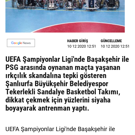
GALERİ
VİDEO
YAZARLAR
HABER GİRİŞ
GÜNCELLEME
BİZE
10 12 2020 12:51
10 12 2020 12:51
ULAŞIN
UEFA Şampiyonlar Ligi'nde Başakşehir ile
Künye
PSG arasında oynanan maçta yaşanan
ırkçılık skandalına tepki gösteren
İletişim
Şanlıurfa Büyükşehir Belediyespor
Tekerlekli Sandalye Basketbol Takımı,
Gizlilik
dikkat çekmek için yüzlerini siyaha
Sözleşmesi
boyayarak antrenman yaptı.
Kullanıcı
Sözleşmesi
UEFA Şampiyonlar Ligi'nde Başakşehir ile