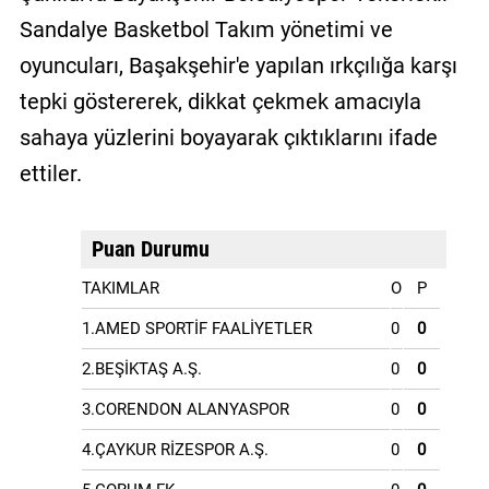
Sandalye Basketbol Takım yönetimi ve
oyuncuları, Başakşehir'e yapılan ırkçılığa karşı
tepki göstererek, dikkat çekmek amacıyla
sahaya yüzlerini boyayarak çıktıklarını ifade
ettiler.
Puan Durumu
TAKIMLAR
O
P
1.AMED SPORTİF FAALİYETLER
0
0
2.BEŞİKTAŞ A.Ş.
0
0
3.CORENDON ALANYASPOR
0
0
4.ÇAYKUR RİZESPOR A.Ş.
0
0