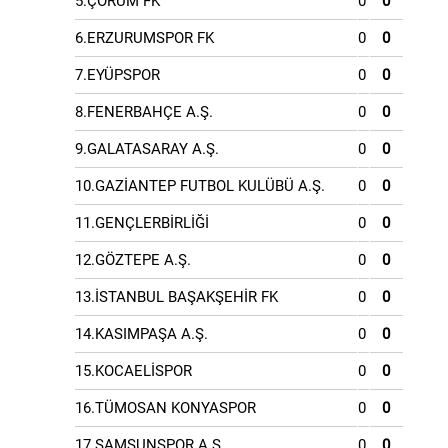
5.ÇORUM FK
0
0
6.ERZURUMSPOR FK
0
0
7.EYÜPSPOR
0
0
8.FENERBAHÇE A.Ş.
0
0
9.GALATASARAY A.Ş.
0
0
10.GAZİANTEP FUTBOL KULÜBÜ A.Ş.
0
0
11.GENÇLERBİRLİĞİ
0
0
12.GÖZTEPE A.Ş.
0
0
13.İSTANBUL BAŞAKŞEHİR FK
0
0
14.KASIMPAŞA A.Ş.
0
0
15.KOCAELİSPOR
0
0
16.TÜMOSAN KONYASPOR
0
0
17.SAMSUNSPOR A.Ş.
0
0