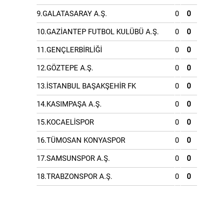
9.GALATASARAY A.Ş.
0
0
10.GAZİANTEP FUTBOL KULÜBÜ A.Ş.
0
0
11.GENÇLERBİRLİĞİ
0
0
12.GÖZTEPE A.Ş.
0
0
13.İSTANBUL BAŞAKŞEHİR FK
0
0
14.KASIMPAŞA A.Ş.
0
0
15.KOCAELİSPOR
0
0
16.TÜMOSAN KONYASPOR
0
0
17.SAMSUNSPOR A.Ş.
0
0
18.TRABZONSPOR A.Ş.
0
0