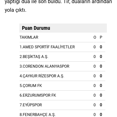
yaptığı dua ile son buldu. Tır, duaların ardından
yola çıktı.
Puan Durumu
TAKIMLAR
O
P
1.AMED SPORTİF FAALİYETLER
0
0
2.BEŞİKTAŞ A.Ş.
0
0
3.CORENDON ALANYASPOR
0
0
4.ÇAYKUR RİZESPOR A.Ş.
0
0
5.ÇORUM FK
0
0
6.ERZURUMSPOR FK
0
0
7.EYÜPSPOR
0
0
8.FENERBAHÇE A.Ş.
0
0