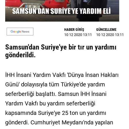
GALERİ
VİDEO
HABER GİRİŞ
GÜNCELLEME
YAZARLAR
10 12 2020 13:11
10 12 2020 13:11
BİZE
Samsun'dan Suriye'ye bir tır un yardımı
ULAŞIN
gönderildi.
Künye
İHH İnsani Yardım Vakfı 'Dünya İnsan Hakları
İletişim
Günü' dolayısıyla tüm Türkiye'de yardım
Gizlilik
seferberliği başlattı. Samsun İHH İnsani
Sözleşmesi
Yardım Vakfı bu yardım seferberliği
Kullanıcı
kapsamında Suriye'ye 25 ton un yardımı
Sözleşmesi
gönderdi. Cumhuriyet Meydanı'nda yapılan