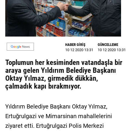
GALERİ
VİDEO
YAZARLAR
BİZE
HABER GİRİŞ
GÜNCELLEME
10 12 2020 13:31
10 12 2020 13:31
ULAŞIN
Toplumun her kesiminden vatandaşla bir
Künye
araya gelen Yıldırım Belediye Başkanı
İletişim
Oktay Yılmaz, girmedik dükkân,
çalmadık kapı bırakmıyor.
Gizlilik
Sözleşmesi
Yıldırım Belediye Başkanı Oktay Yılmaz,
Kullanıcı
Ertuğrulgazi ve Mimarsinan mahallelerini
Sözleşmesi
ziyaret etti. Ertuğrulgazi Polis Merkezi