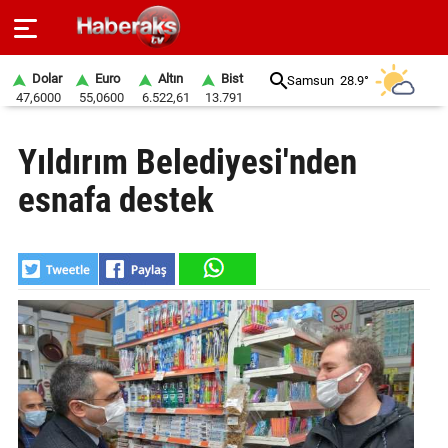
Dolar
Euro
Altın
Bist
Samsun
28.9°
47,6000
55,0600
6.522,61
13.791
GÜNDEM
Yıldırım Belediyesi'nden
SPOR
esnafa destek
YAŞAM
EKONOMİ
BELEDİYELER
SAĞLIK
SİYASET
EĞİTİM