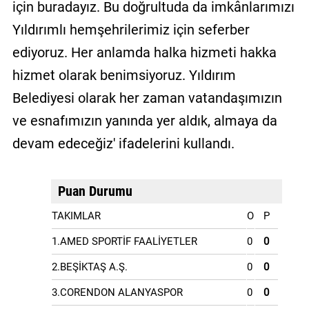
için buradayız. Bu doğrultuda da imkânlarımızı
Yıldırımlı hemşehrilerimiz için seferber
ediyoruz. Her anlamda halka hizmeti hakka
hizmet olarak benimsiyoruz. Yıldırım
Belediyesi olarak her zaman vatandaşımızın
ve esnafımızın yanında yer aldık, almaya da
devam edeceğiz' ifadelerini kullandı.
Puan Durumu
TAKIMLAR
O
P
1.AMED SPORTİF FAALİYETLER
0
0
2.BEŞİKTAŞ A.Ş.
0
0
3.CORENDON ALANYASPOR
0
0