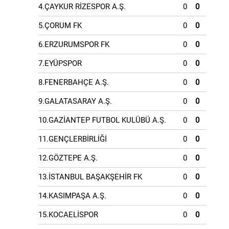
4.ÇAYKUR RİZESPOR A.Ş.
0
0
5.ÇORUM FK
0
0
6.ERZURUMSPOR FK
0
0
7.EYÜPSPOR
0
0
8.FENERBAHÇE A.Ş.
0
0
9.GALATASARAY A.Ş.
0
0
10.GAZİANTEP FUTBOL KULÜBÜ A.Ş.
0
0
11.GENÇLERBİRLİĞİ
0
0
12.GÖZTEPE A.Ş.
0
0
13.İSTANBUL BAŞAKŞEHİR FK
0
0
14.KASIMPAŞA A.Ş.
0
0
15.KOCAELİSPOR
0
0