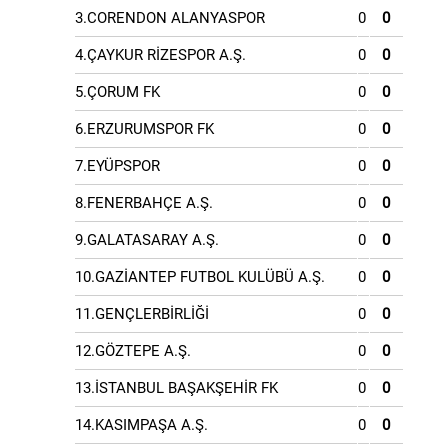
3.CORENDON ALANYASPOR
0
0
4.ÇAYKUR RİZESPOR A.Ş.
0
0
5.ÇORUM FK
0
0
6.ERZURUMSPOR FK
0
0
7.EYÜPSPOR
0
0
8.FENERBAHÇE A.Ş.
0
0
9.GALATASARAY A.Ş.
0
0
10.GAZİANTEP FUTBOL KULÜBÜ A.Ş.
0
0
11.GENÇLERBİRLİĞİ
0
0
12.GÖZTEPE A.Ş.
0
0
13.İSTANBUL BAŞAKŞEHİR FK
0
0
14.KASIMPAŞA A.Ş.
0
0