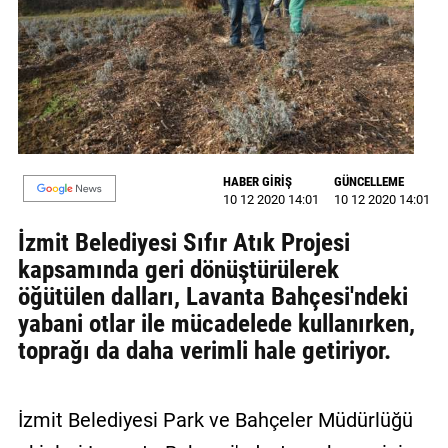
GALERİ
VİDEO
YAZARLAR
BİZE
ULAŞIN
HABER GİRİŞ
GÜNCELLEME
10 12 2020 14:01
10 12 2020 14:01
Künye
İzmit Belediyesi Sıfır Atık Projesi
İletişim
kapsamında geri dönüştürülerek
öğütülen dalları, Lavanta Bahçesi'ndeki
Gizlilik
yabani otlar ile mücadelede kullanırken,
Sözleşmesi
toprağı da daha verimli hale getiriyor.
Kullanıcı
Sözleşmesi
İzmit Belediyesi Park ve Bahçeler Müdürlüğü