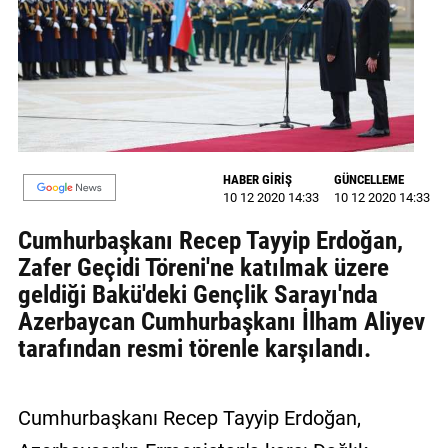
GALERİ
VİDEO
YAZARLAR
BİZE
ULAŞIN
HABER GİRİŞ
GÜNCELLEME
10 12 2020 14:33
10 12 2020 14:33
Künye
Cumhurbaşkanı Recep Tayyip Erdoğan,
İletişim
Zafer Geçidi Töreni'ne katılmak üzere
geldiği Bakü'deki Gençlik Sarayı'nda
Gizlilik
Azerbaycan Cumhurbaşkanı İlham Aliyev
Sözleşmesi
tarafından resmi törenle karşılandı.
Kullanıcı
Sözleşmesi
Cumhurbaşkanı Recep Tayyip Erdoğan,