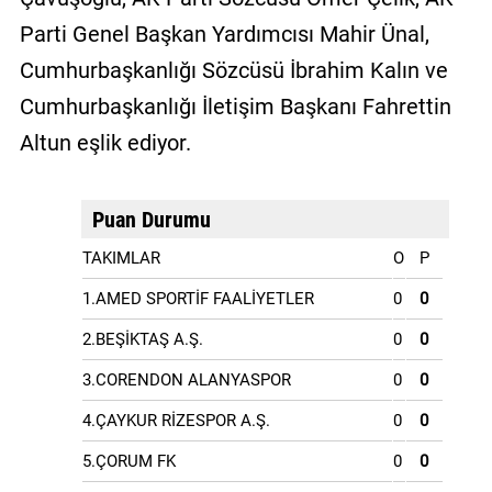
Parti Genel Başkan Yardımcısı Mahir Ünal,
Cumhurbaşkanlığı Sözcüsü İbrahim Kalın ve
Cumhurbaşkanlığı İletişim Başkanı Fahrettin
Altun eşlik ediyor.
Puan Durumu
TAKIMLAR
O
P
1.AMED SPORTİF FAALİYETLER
0
0
2.BEŞİKTAŞ A.Ş.
0
0
3.CORENDON ALANYASPOR
0
0
4.ÇAYKUR RİZESPOR A.Ş.
0
0
5.ÇORUM FK
0
0