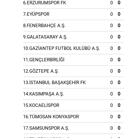
6.ERZURUMSPOR FK
0
0
7.EYÜPSPOR
0
0
8.FENERBAHÇE A.Ş.
0
0
9.GALATASARAY A.Ş.
0
0
10.GAZİANTEP FUTBOL KULÜBÜ A.Ş.
0
0
11.GENÇLERBİRLİĞİ
0
0
12.GÖZTEPE A.Ş.
0
0
13.İSTANBUL BAŞAKŞEHİR FK
0
0
14.KASIMPAŞA A.Ş.
0
0
15.KOCAELİSPOR
0
0
16.TÜMOSAN KONYASPOR
0
0
17.SAMSUNSPOR A.Ş.
0
0