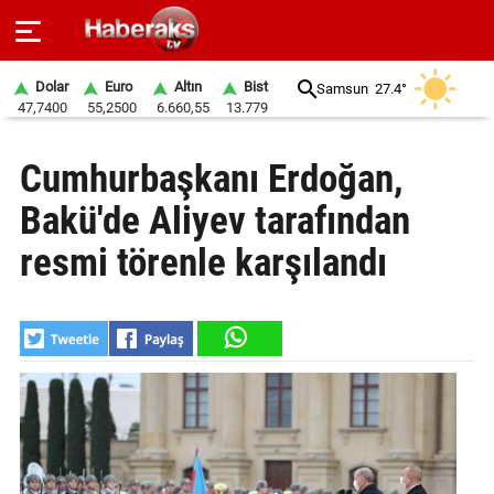
Dolar
Euro
Altın
Bist
Samsun
27.4°
47,7400
55,2500
6.660,55
13.779
GÜNDEM
Cumhurbaşkanı Erdoğan,
SPOR
Bakü'de Aliyev tarafından
YAŞAM
resmi törenle karşılandı
EKONOMİ
BELEDİYELER
SAĞLIK
SİYASET
EĞİTİM