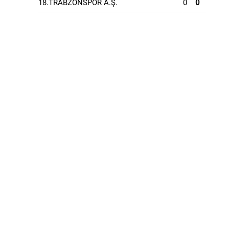
18.TRABZONSPOR A.Ş.
0
0