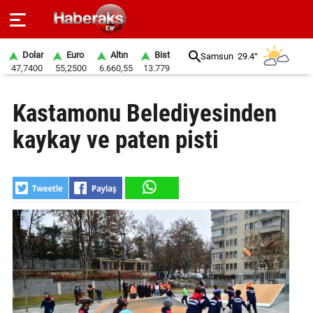
Dolar
Euro
Altın
Bist
Samsun
29.4°
47,7400
55,2500
6.660,55
13.779
GÜNDEM
Kastamonu Belediyesinden
SPOR
kaykay ve paten pisti
YAŞAM
EKONOMİ
BELEDİYELER
SAĞLIK
SİYASET
EĞİTİM