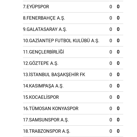
7.EYÜPSPOR
0
0
8.FENERBAHÇE A.Ş.
0
0
9.GALATASARAY A.Ş.
0
0
10.GAZİANTEP FUTBOL KULÜBÜ A.Ş.
0
0
11.GENÇLERBİRLİĞİ
0
0
12.GÖZTEPE A.Ş.
0
0
13.İSTANBUL BAŞAKŞEHİR FK
0
0
14.KASIMPAŞA A.Ş.
0
0
15.KOCAELİSPOR
0
0
16.TÜMOSAN KONYASPOR
0
0
17.SAMSUNSPOR A.Ş.
0
0
18.TRABZONSPOR A.Ş.
0
0