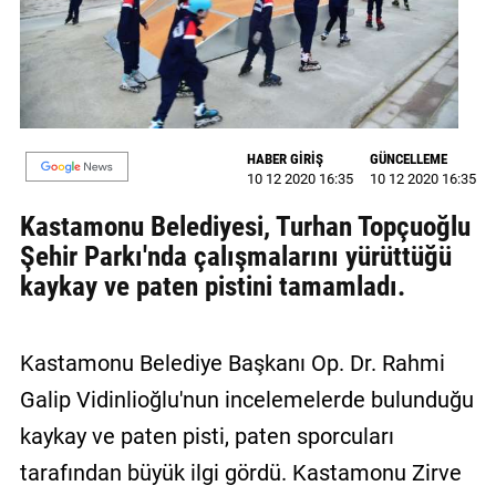
GALERİ
VİDEO
YAZARLAR
HABER GİRİŞ
GÜNCELLEME
BİZE
10 12 2020 16:35
10 12 2020 16:35
ULAŞIN
Kastamonu Belediyesi, Turhan Topçuoğlu
Künye
Şehir Parkı'nda çalışmalarını yürüttüğü
kaykay ve paten pistini tamamladı.
İletişim
Gizlilik
Kastamonu Belediye Başkanı Op. Dr. Rahmi
Sözleşmesi
Galip Vidinlioğlu'nun incelemelerde bulunduğu
Kullanıcı
kaykay ve paten pisti, paten sporcuları
Sözleşmesi
tarafından büyük ilgi gördü. Kastamonu Zirve