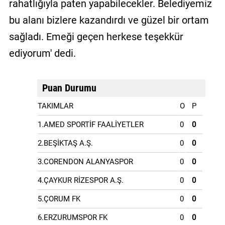
rahatlığıyla paten yapabilecekler. Belediyemiz
bu alanı bizlere kazandırdı ve güzel bir ortam
sağladı. Emeği geçen herkese teşekkür
ediyorum' dedi.
Puan Durumu
TAKIMLAR
O
P
1.AMED SPORTİF FAALİYETLER
0
0
2.BEŞİKTAŞ A.Ş.
0
0
3.CORENDON ALANYASPOR
0
0
4.ÇAYKUR RİZESPOR A.Ş.
0
0
5.ÇORUM FK
0
0
6.ERZURUMSPOR FK
0
0