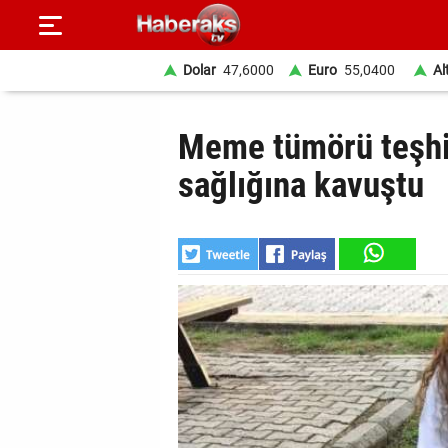
Dolar
47,6000
Euro
55,0400
Al
GÜNDEM
Meme tümörü teşhis
SPOR
sağlığına kavuştu
YAŞAM
EKONOMİ
BELEDİYELER
SAĞLIK
SİYASET
EĞİTİM