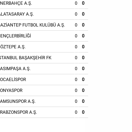
ENERBAHÇE A.Ş.
0
0
ALATASARAY A.Ş.
0
0
GAZİANTEP FUTBOL KULÜBÜ A.Ş.
0
0
GENÇLERBİRLİĞİ
0
0
GÖZTEPE A.Ş.
0
0
İSTANBUL BAŞAKŞEHİR FK
0
0
KASIMPAŞA A.Ş.
0
0
KOCAELİSPOR
0
0
KONYASPOR
0
0
SAMSUNSPOR A.Ş.
0
0
TRABZONSPOR A.Ş.
0
0