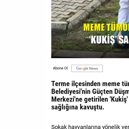
GALERİ
VİDEO
YAZARLAR
BİZE
ULAŞIN
Künye
İletişim
Terme ilçesinden meme tüm
Gizlilik
Belediyesi'nin Güçten Düş
Sözleşmesi
Merkezi'ne getirilen 'Kukiş'
sağlığına kavuştu.
Kullanıcı
Sözleşmesi
Sokak hayvanlarına yönelik ve