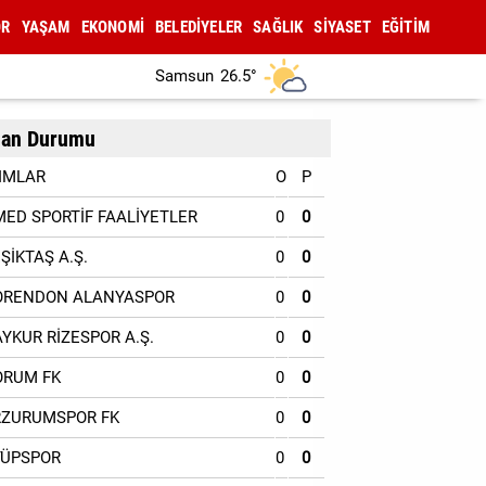
OR
YAŞAM
EKONOMİ
BELEDİYELER
SAĞLIK
SİYASET
EĞİTİM
Samsun
26.5°
an Durumu
IMLAR
O
P
MED SPORTİF FAALİYETLER
0
0
EŞİKTAŞ A.Ş.
0
0
ORENDON ALANYASPOR
0
0
AYKUR RİZESPOR A.Ş.
0
0
ORUM FK
0
0
RZURUMSPOR FK
0
0
YÜPSPOR
0
0