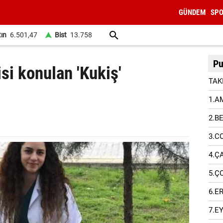
GÜNDEM
SP
tın
6.501,47
Bist
13.758
Pu
i konulan 'Kukiş'
TAK
1.A
2.B
3.C
4.Ç
5.Ç
6.E
7.E