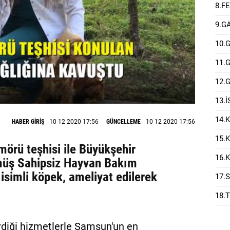
8.F
9.G
10.
11.
12.
13.
14.
HABER GİRİŞ
10 12 2020 17:56
GÜNCELLEME
10 12 2020 17:56
15.
örü teşhisi ile Büyükşehir
16.
müş Sahipsiz Hayvan Bakım
 isimli köpek, ameliyat edilerek
17.
18.
rdiği hizmetlerle Samsun'un en