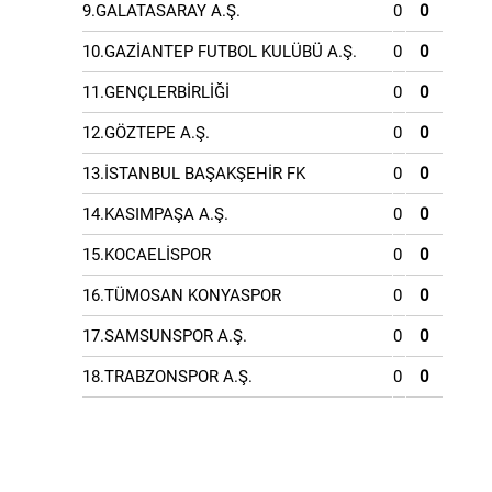
9.GALATASARAY A.Ş.
0
0
10.GAZİANTEP FUTBOL KULÜBÜ A.Ş.
0
0
11.GENÇLERBİRLİĞİ
0
0
12.GÖZTEPE A.Ş.
0
0
13.İSTANBUL BAŞAKŞEHİR FK
0
0
14.KASIMPAŞA A.Ş.
0
0
15.KOCAELİSPOR
0
0
16.TÜMOSAN KONYASPOR
0
0
17.SAMSUNSPOR A.Ş.
0
0
18.TRABZONSPOR A.Ş.
0
0