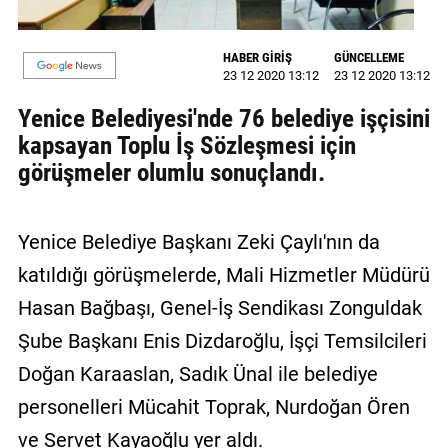
GALERİ
HABER GİRİŞ
GÜNCELLEME
VİDEO
23 12 2020 13:12
23 12 2020 13:12
YAZARLAR
Yenice Belediyesi'nde 76 belediye işçisini
kapsayan Toplu İş Sözleşmesi için
BİZE
görüşmeler olumlu sonuçlandı.
ULAŞIN
Künye
Yenice Belediye Başkanı Zeki Çaylı'nın da
İletişim
katıldığı görüşmelerde, Mali Hizmetler Müdürü
Gizlilik
Hasan Bağbaşı, Genel-İş Sendikası Zonguldak
Sözleşmesi
Şube Başkanı Enis Dizdaroğlu, İşçi Temsilcileri
Kullanıcı
Doğan Karaaslan, Sadık Ünal ile belediye
Sözleşmesi
personelleri Mücahit Toprak, Nurdoğan Ören
ve Servet Kayaoğlu yer aldı.