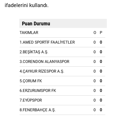
ifadelerini kullandı.
Puan Durumu
TAKIMLAR
O
P
1.AMED SPORTİF FAALİYETLER
0
0
2.BEŞİKTAŞ A.Ş.
0
0
3.CORENDON ALANYASPOR
0
0
4.ÇAYKUR RİZESPOR A.Ş.
0
0
5.ÇORUM FK
0
0
6.ERZURUMSPOR FK
0
0
7.EYÜPSPOR
0
0
8.FENERBAHÇE A.Ş.
0
0