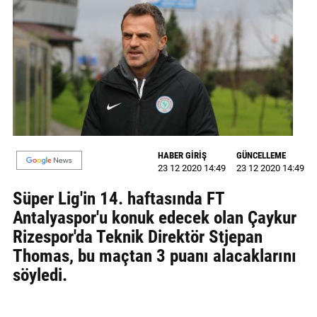
GALERİ
VİDEO
YAZARLAR
BİZE
ULAŞIN
Künye
HABER GİRİŞ
GÜNCELLEME
23 12 2020 14:49
23 12 2020 14:49
İletişim
Süper Lig'in 14. haftasında FT
Gizlilik
Antalyaspor'u konuk edecek olan Çaykur
Sözleşmesi
Rizespor'da Teknik Direktör Stjepan
Thomas, bu maçtan 3 puanı alacaklarını
Kullanıcı
söyledi.
Sözleşmesi