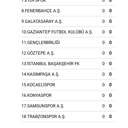
7.EYÜPSPOR
0
0
8.FENERBAHÇE A.Ş.
0
0
9.GALATASARAY A.Ş.
0
0
10.GAZİANTEP FUTBOL KULÜBÜ A.Ş.
0
0
11.GENÇLERBİRLİĞİ
0
0
12.GÖZTEPE A.Ş.
0
0
13.İSTANBUL BAŞAKŞEHİR FK
0
0
14.KASIMPAŞA A.Ş.
0
0
15.KOCAELİSPOR
0
0
16.KONYASPOR
0
0
17.SAMSUNSPOR A.Ş.
0
0
18.TRABZONSPOR A.Ş.
0
0