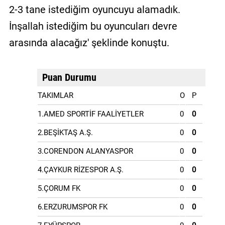
2-3 tane istediğim oyuncuyu alamadık.
İnşallah istediğim bu oyuncuları devre
arasında alacağız' şeklinde konuştu.
Puan Durumu
TAKIMLAR
O
P
1.AMED SPORTİF FAALİYETLER
0
0
2.BEŞİKTAŞ A.Ş.
0
0
3.CORENDON ALANYASPOR
0
0
4.ÇAYKUR RİZESPOR A.Ş.
0
0
5.ÇORUM FK
0
0
6.ERZURUMSPOR FK
0
0