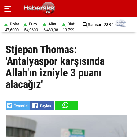
Dolar
Euro
Altın
Bist
Samsun
23.9°
47,6000
54,9600
6.483,38
13.799
GÜNDEM
Stjepan Thomas:
SPOR
'Antalyaspor karşısında
YAŞAM
Allah'ın izniyle 3 puanı
EKONOMİ
alacağız'
BELEDİYELER
SAĞLIK
SİYASET
EĞİTİM