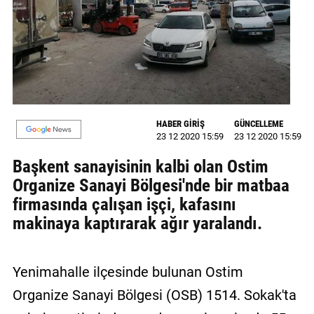
GALERİ
VİDEO
YAZARLAR
BİZE
ULAŞIN
HABER GİRİŞ
GÜNCELLEME
23 12 2020 15:59
23 12 2020 15:59
Künye
Başkent sanayisinin kalbi olan Ostim
İletişim
Organize Sanayi Bölgesi'nde bir matbaa
firmasında çalışan işçi, kafasını
Gizlilik
makinaya kaptırarak ağır yaralandı.
Sözleşmesi
Kullanıcı
Yenimahalle ilçesinde bulunan Ostim
Sözleşmesi
Organize Sanayi Bölgesi (OSB) 1514. Sokak'ta