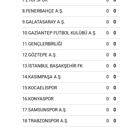
7.EYÜPSPOR
0
0
8.FENERBAHÇE A.Ş.
0
0
9.GALATASARAY A.Ş.
0
0
10.GAZİANTEP FUTBOL KULÜBÜ A.Ş.
0
0
11.GENÇLERBİRLİĞİ
0
0
12.GÖZTEPE A.Ş.
0
0
13.İSTANBUL BAŞAKŞEHİR FK
0
0
14.KASIMPAŞA A.Ş.
0
0
15.KOCAELİSPOR
0
0
16.KONYASPOR
0
0
17.SAMSUNSPOR A.Ş.
0
0
18.TRABZONSPOR A.Ş.
0
0