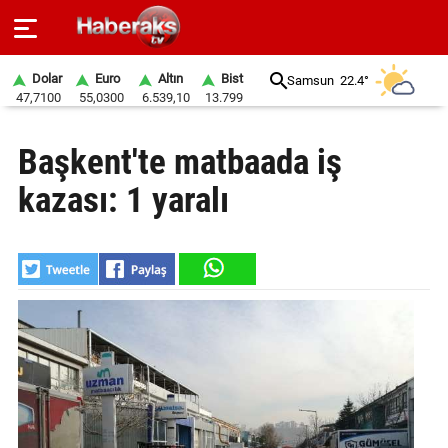
Dolar
Euro
Altın
Bist
Samsun
22.4°
47,7100
55,0300
6.539,10
13.799
GÜNDEM
Başkent'te matbaada iş
SPOR
kazası: 1 yaralı
YAŞAM
EKONOMİ
BELEDİYELER
SAĞLIK
SİYASET
EĞİTİM