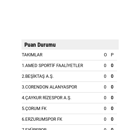
Puan Durumu
TAKIMLAR
O
P
1.AMED SPORTİF FAALİYETLER
0
0
2.BEŞİKTAŞ A.Ş.
0
0
3.CORENDON ALANYASPOR
0
0
4.ÇAYKUR RİZESPOR A.Ş.
0
0
5.ÇORUM FK
0
0
6.ERZURUMSPOR FK
0
0