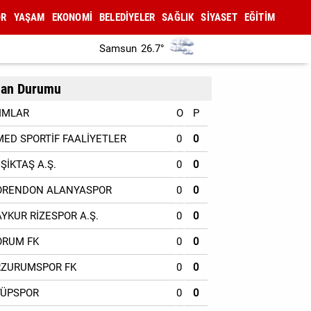
OR
YAŞAM
EKONOMİ
BELEDİYELER
SAĞLIK
SİYASET
EĞİTİM
Samsun
26.7°
an Durumu
IMLAR
O
P
MED SPORTİF FAALİYETLER
0
0
EŞİKTAŞ A.Ş.
0
0
ORENDON ALANYASPOR
0
0
AYKUR RİZESPOR A.Ş.
0
0
ORUM FK
0
0
RZURUMSPOR FK
0
0
YÜPSPOR
0
0