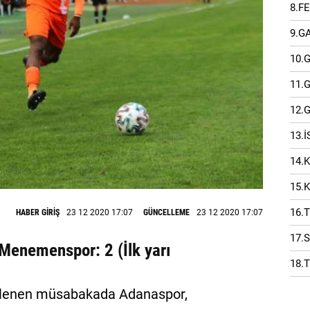
8.F
9.G
10.
11.
12.
13.
14.
15.
16.
HABER GİRİŞ
23 12 2020 17:07
GÜNCELLEME
23 12 2020 17:07
17.
 Menemenspor: 2 (İlk yarı
18.
rtelenen müsabakada Adanaspor,