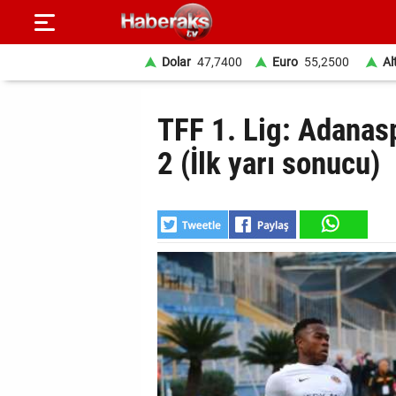
Dolar
47,7400
Euro
55,2500
Al
GÜNDEM
TFF 1. Lig: Adanas
SPOR
2 (İlk yarı sonucu)
YAŞAM
EKONOMİ
BELEDİYELER
SAĞLIK
SİYASET
EĞİTİM