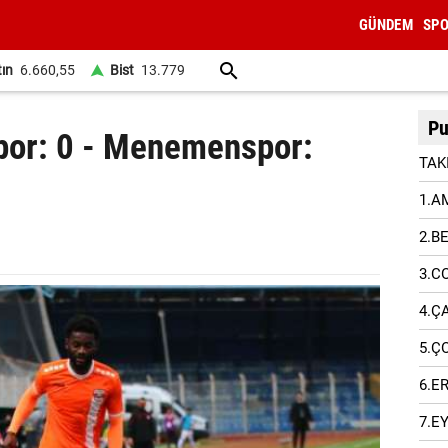
GÜNDEM
SP
tın
6.660,55
Bist
13.779
Pu
por: 0 - Menemenspor:
TAK
1.A
2.B
3.C
4.Ç
5.Ç
6.E
7.E