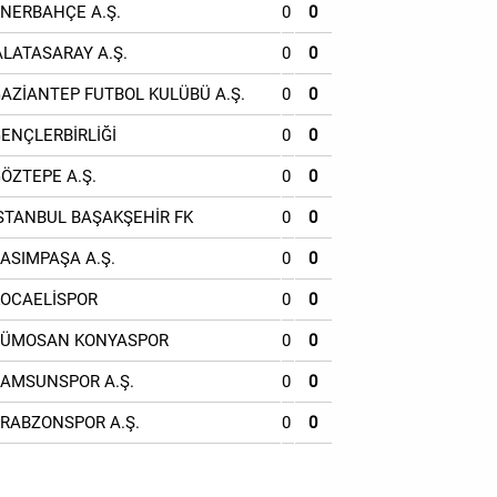
ENERBAHÇE A.Ş.
0
0
ALATASARAY A.Ş.
0
0
GAZİANTEP FUTBOL KULÜBÜ A.Ş.
0
0
GENÇLERBİRLİĞİ
0
0
GÖZTEPE A.Ş.
0
0
İSTANBUL BAŞAKŞEHİR FK
0
0
KASIMPAŞA A.Ş.
0
0
KOCAELİSPOR
0
0
TÜMOSAN KONYASPOR
0
0
SAMSUNSPOR A.Ş.
0
0
TRABZONSPOR A.Ş.
0
0