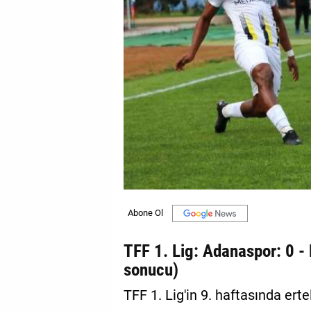
GALERİ
VİDEO
YAZARLAR
BİZE
ULAŞIN
Künye
İletişim
Gizlilik
Sözleşmesi
TFF 1. Lig: Adanaspor: 0 -
Kullanıcı
sonucu)
Sözleşmesi
TFF 1. Lig'in 9. haftasında e