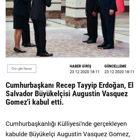
GALERİ
VİDEO
YAZARLAR
BİZE
ULAŞIN
HABER GİRİŞ
GÜNCELLEME
Künye
23 12 2020 18:11
23 12 2020 18:11
İletişim
Cumhurbaşkanı Recep Tayyip Erdoğan, El
Salvador Büyükelçisi Augustin Vasquez
Gizlilik
Gomez'i kabul etti.
Sözleşmesi
Kullanıcı
Cumhurbaşkanlığı Külliyesi'nde gerçekleyen
Sözleşmesi
kabulde Büyükelçi Augustin Vasquez Gomez,