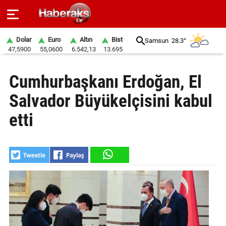
Dolar
Euro
Altın
Bist
Samsun
28.3°
47,5900
55,0600
6.542,13
13.695
GÜNDEM
Cumhurbaşkanı Erdoğan, El
SPOR
Salvador Büyükelçisini kabul
YAŞAM
etti
EKONOMİ
BELEDİYELER
SAĞLIK
SİYASET
EĞİTİM