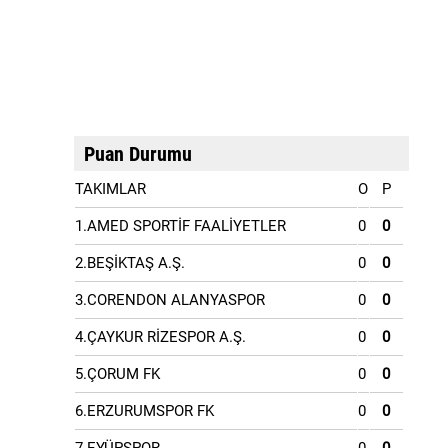
Puan Durumu
TAKIMLAR
O
P
1.AMED SPORTİF FAALİYETLER
0
0
2.BEŞİKTAŞ A.Ş.
0
0
3.CORENDON ALANYASPOR
0
0
4.ÇAYKUR RİZESPOR A.Ş.
0
0
5.ÇORUM FK
0
0
6.ERZURUMSPOR FK
0
0