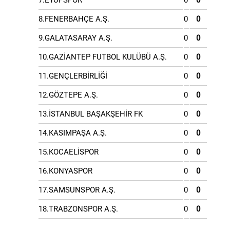
7.EYÜPSPOR
0
0
8.FENERBAHÇE A.Ş.
0
0
9.GALATASARAY A.Ş.
0
0
10.GAZİANTEP FUTBOL KULÜBÜ A.Ş.
0
0
11.GENÇLERBİRLİĞİ
0
0
12.GÖZTEPE A.Ş.
0
0
13.İSTANBUL BAŞAKŞEHİR FK
0
0
14.KASIMPAŞA A.Ş.
0
0
15.KOCAELİSPOR
0
0
16.KONYASPOR
0
0
17.SAMSUNSPOR A.Ş.
0
0
18.TRABZONSPOR A.Ş.
0
0