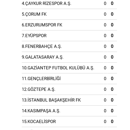
4.ÇAYKUR RİZESPOR A.Ş.
0
0
5.ÇORUM FK
0
0
6.ERZURUMSPOR FK
0
0
7.EYÜPSPOR
0
0
8.FENERBAHÇE A.Ş.
0
0
9.GALATASARAY A.Ş.
0
0
10.GAZİANTEP FUTBOL KULÜBÜ A.Ş.
0
0
11.GENÇLERBİRLİĞİ
0
0
12.GÖZTEPE A.Ş.
0
0
13.İSTANBUL BAŞAKŞEHİR FK
0
0
14.KASIMPAŞA A.Ş.
0
0
15.KOCAELİSPOR
0
0