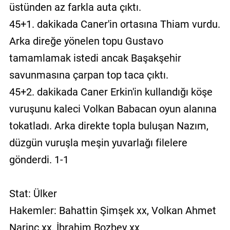
üstünden az farkla auta çıktı.
45+1. dakikada Caner'in ortasına Thiam vurdu.
Arka direğe yönelen topu Gustavo
tamamlamak istedi ancak Başakşehir
savunmasına çarpan top taca çıktı.
45+2. dakikada Caner Erkin'in kullandığı köşe
vuruşunu kaleci Volkan Babacan oyun alanına
tokatladı. Arka direkte topla buluşan Nazım,
düzgün vuruşla meşin yuvarlağı filelere
gönderdi. 1-1
Stat: Ülker
Hakemler: Bahattin Şimşek xx, Volkan Ahmet
Narinç xx, İbrahim Bozbey xx