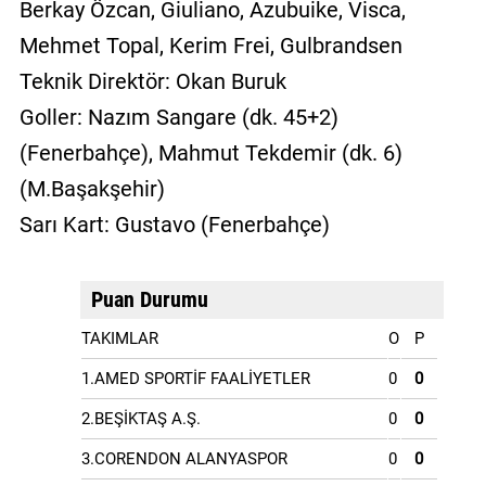
Berkay Özcan, Giuliano, Azubuike, Visca,
Mehmet Topal, Kerim Frei, Gulbrandsen
Teknik Direktör: Okan Buruk
Goller: Nazım Sangare (dk. 45+2)
(Fenerbahçe), Mahmut Tekdemir (dk. 6)
(M.Başakşehir)
Sarı Kart: Gustavo (Fenerbahçe)
Puan Durumu
TAKIMLAR
O
P
1.AMED SPORTİF FAALİYETLER
0
0
2.BEŞİKTAŞ A.Ş.
0
0
3.CORENDON ALANYASPOR
0
0