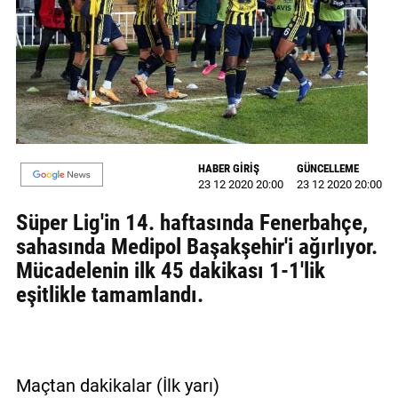
GALERİ
VİDEO
YAZARLAR
BİZE
ULAŞIN
HABER GİRİŞ
GÜNCELLEME
23 12 2020 20:00
23 12 2020 20:00
Künye
Süper Lig'in 14. haftasında Fenerbahçe,
İletişim
sahasında Medipol Başakşehir'i ağırlıyor.
Mücadelenin ilk 45 dakikası 1-1'lik
Gizlilik
eşitlikle tamamlandı.
Sözleşmesi
Kullanıcı
Sözleşmesi
Maçtan dakikalar (İlk yarı)