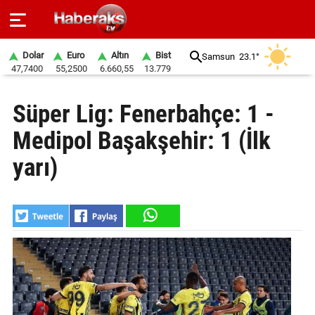
Dolar
Euro
Altın
Bist
Samsun
23.1°
47,7400
55,2500
6.660,55
13.779
GÜNDEM
Süper Lig: Fenerbahçe: 1 -
SPOR
Medipol Başakşehir: 1 (İlk
YAŞAM
yarı)
EKONOMİ
BELEDİYELER
SAĞLIK
SİYASET
EĞİTİM