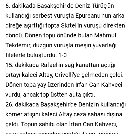
6. dakikada Başakşehir'de Deniz Türüç'ün
kullandığı serbest vuruşta Epureanu'nun arka
direğe aşırttığı topta Skrtel'in vuruşu direkten
döndü. Dönen topu önünde bulan Mahmut
Tekdemir, düzgün vuruşla meşin yuvarlağı
filelerle buluşturdu. 1-0
15. dakikada Rafael'in sağ kanattan açtığı
ortayı kaleci Altay, Crivelli'ye gelmeden çeldi.
Dönen topa yay üzerinden İrfan Can Kahveci
vurdu, ancak top üstten auta çıktı.
26. dakikada Başakşehir'de Deniz'in kullandığı
korner atışını kaleci Altay ceza sahası dışına
çeldi. Topun sahibi olan İrfan Can Kahveci,
ceza sahası dışından yaptığı ilk şut girişimi