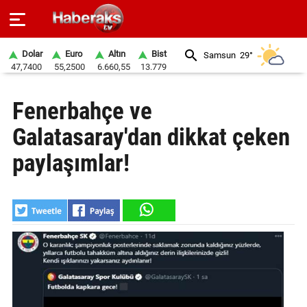
Dolar
Euro
Altın
Bist
Samsun
29°
47,7400
55,2500
6.660,55
13.779
GÜNDEM
Fenerbahçe ve
SPOR
Galatasaray'dan dikkat çeken
YAŞAM
paylaşımlar!
EKONOMİ
BELEDİYELER
SAĞLIK
SİYASET
EĞİTİM