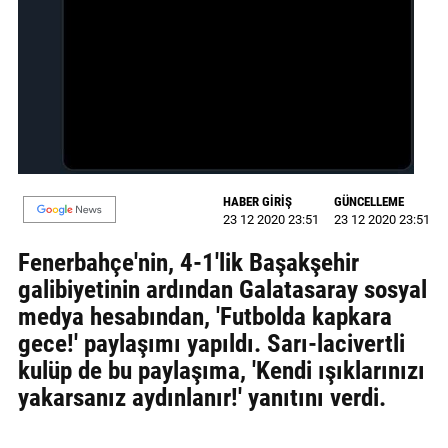
GALERİ
VİDEO
YAZARLAR
BİZE
ULAŞIN
HABER GİRİŞ
GÜNCELLEME
Künye
23 12 2020 23:51
23 12 2020 23:51
İletişim
Fenerbahçe'nin, 4-1'lik Başakşehir
galibiyetinin ardından Galatasaray sosyal
Gizlilik
medya hesabından, 'Futbolda kapkara
Sözleşmesi
gece!' paylaşımı yapıldı. Sarı-lacivertli
kulüp de bu paylaşıma, 'Kendi ışıklarınızı
Kullanıcı
yakarsanız aydınlanır!' yanıtını verdi.
Sözleşmesi