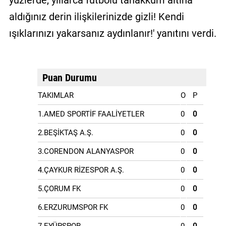
yüzlerde, yıllarca futbolu tahakküm altına
aldığınız derin ilişkilerinizde gizli! Kendi
ışıklarınızı yakarsanız aydınlanır!' yanıtını verdi.
Puan Durumu
TAKIMLAR
O
P
1.AMED SPORTİF FAALİYETLER
0
0
2.BEŞİKTAŞ A.Ş.
0
0
3.CORENDON ALANYASPOR
0
0
4.ÇAYKUR RİZESPOR A.Ş.
0
0
5.ÇORUM FK
0
0
6.ERZURUMSPOR FK
0
0