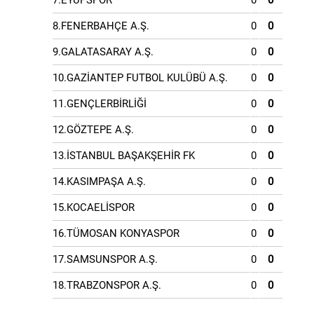
7.EYÜPSPOR
0
0
8.FENERBAHÇE A.Ş.
0
0
9.GALATASARAY A.Ş.
0
0
10.GAZİANTEP FUTBOL KULÜBÜ A.Ş.
0
0
11.GENÇLERBİRLİĞİ
0
0
12.GÖZTEPE A.Ş.
0
0
13.İSTANBUL BAŞAKŞEHİR FK
0
0
14.KASIMPAŞA A.Ş.
0
0
15.KOCAELİSPOR
0
0
16.TÜMOSAN KONYASPOR
0
0
17.SAMSUNSPOR A.Ş.
0
0
18.TRABZONSPOR A.Ş.
0
0