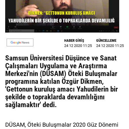
GALERİ
VİDEO
YAZARLAR
HABER GİRİŞ
GÜNCELLEME
BİZE
24 12 2020 11:25
24 12 2020 11:25
ULAŞIN
Samsun Üniversitesi Düşünce ve Sanat
Künye
Çalışmaları Uygulama ve Araştırma
Merkezi'nin (DÜSAM) Öteki Buluşmalar
İletişim
programına katılan Özgür Dikmen,
Gizlilik
'Gettonun kuruluş amacı Yahudilerin bir
Sözleşmesi
şekilde o topraklarda devamlılığını
sağlamaktır' dedi.
Kullanıcı
Sözleşmesi
DÜSAM, Öteki Buluşmalar 2020 Güz Dönemi