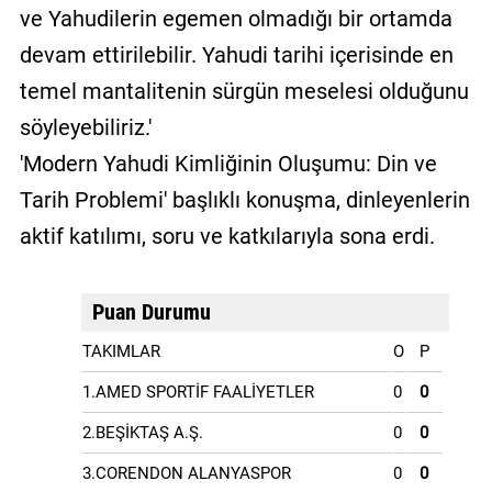
ve Yahudilerin egemen olmadığı bir ortamda
devam ettirilebilir. Yahudi tarihi içerisinde en
temel mantalitenin sürgün meselesi olduğunu
söyleyebiliriz.'
'Modern Yahudi Kimliğinin Oluşumu: Din ve
Tarih Problemi' başlıklı konuşma, dinleyenlerin
aktif katılımı, soru ve katkılarıyla sona erdi.
Puan Durumu
TAKIMLAR
O
P
1.AMED SPORTİF FAALİYETLER
0
0
2.BEŞİKTAŞ A.Ş.
0
0
3.CORENDON ALANYASPOR
0
0