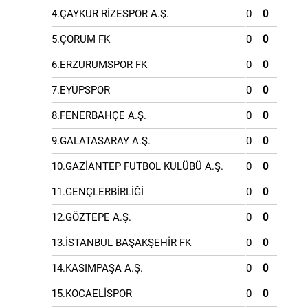
4.ÇAYKUR RİZESPOR A.Ş.
0
0
5.ÇORUM FK
0
0
6.ERZURUMSPOR FK
0
0
7.EYÜPSPOR
0
0
8.FENERBAHÇE A.Ş.
0
0
9.GALATASARAY A.Ş.
0
0
10.GAZİANTEP FUTBOL KULÜBÜ A.Ş.
0
0
11.GENÇLERBİRLİĞİ
0
0
12.GÖZTEPE A.Ş.
0
0
13.İSTANBUL BAŞAKŞEHİR FK
0
0
14.KASIMPAŞA A.Ş.
0
0
15.KOCAELİSPOR
0
0