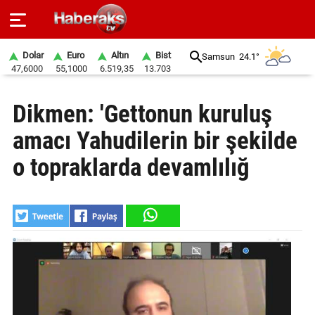
Dolar
Euro
Altın
Bist
Samsun
24.1°
47,6000
55,1000
6.519,35
13.703
GÜNDEM
Dikmen: 'Gettonun kuruluş
SPOR
amacı Yahudilerin bir şekilde
YAŞAM
o topraklarda devamlılığ
EKONOMİ
BELEDİYELER
SAĞLIK
SİYASET
EĞİTİM