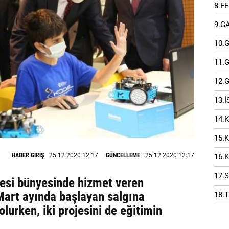
8.F
9.G
10.
11.
12.
13.
14.
15.
HABER GİRİŞ
25 12 2020 12:17
GÜNCELLEME
25 12 2020 12:17
16.
17.
yesi bünyesinde hizmet veren
Mart ayında başlayan salgına
18.
lurken, iki projesini de eğitimin