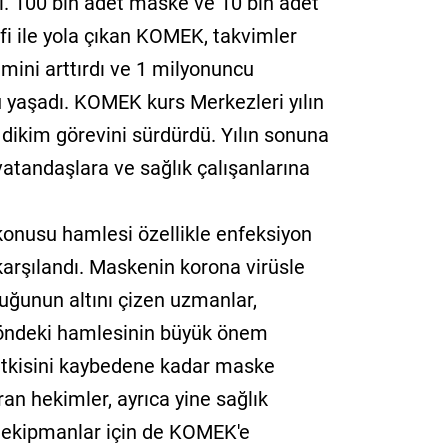
ı. 100 bin adet maske ve 10 bin adet
i ile yola çıkan KOMEK, takvimler
imini arttırdı ve 1 milyonuncu
yaşadı. KOMEK kurs Merkezleri yılın
dikim görevini sürdürdü. Yılın sonuna
atandaşlara ve sağlık çalışanlarına
konusu hamlesi özellikle enfeksiyon
karşılandı. Maskenin korona virüsle
ğunun altını çizen uzmanlar,
yöndeki hamlesinin büyük önem
n etkisini kaybedene kadar maske
an hekimler, ayrıca yine sağlık
u ekipmanlar için de KOMEK'e