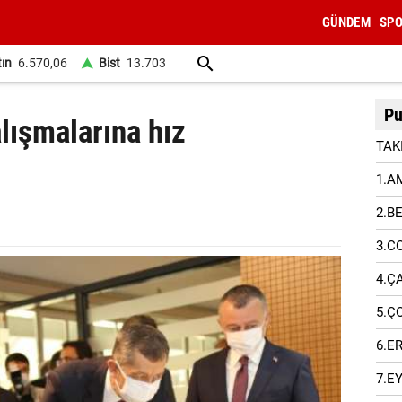
GÜNDEM
SP
tın
6.570,06
Bist
13.703
Pu
ışmalarına hız
TAK
1.A
2.B
3.C
4.Ç
5.Ç
6.E
7.E