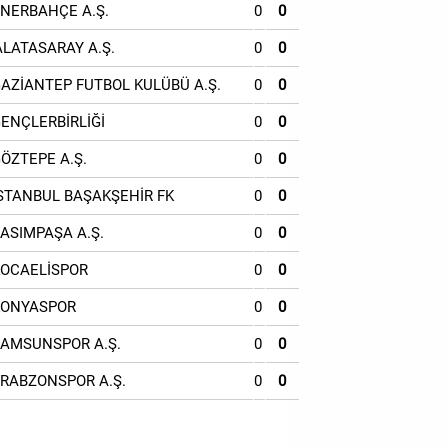
ENERBAHÇE A.Ş.
0
0
ALATASARAY A.Ş.
0
0
GAZİANTEP FUTBOL KULÜBÜ A.Ş.
0
0
GENÇLERBİRLİĞİ
0
0
GÖZTEPE A.Ş.
0
0
İSTANBUL BAŞAKŞEHİR FK
0
0
KASIMPAŞA A.Ş.
0
0
KOCAELİSPOR
0
0
KONYASPOR
0
0
SAMSUNSPOR A.Ş.
0
0
TRABZONSPOR A.Ş.
0
0