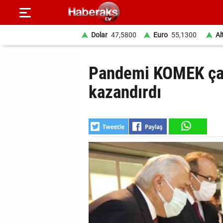
Dolar
47,5800
Euro
55,1300
Al
GÜNDEM
Pandemi KOMEK çal
SPOR
kazandırdı
YAŞAM
EKONOMİ
BELEDİYELER
SAĞLIK
SİYASET
EĞİTİM