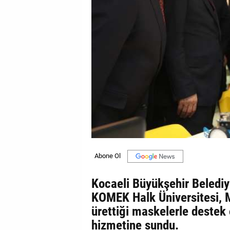
GALERİ
VİDEO
YAZARLAR
BİZE
ULAŞIN
Künye
İletişim
Gizlilik
Sözleşmesi
Kocaeli Büyükşehir Beledi
Kullanıcı
KOMEK Halk Üniversitesi, 
Sözleşmesi
ürettiği maskelerle destek o
hizmetine sundu.