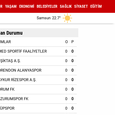
OR
YAŞAM
EKONOMİ
BELEDİYELER
SAĞLIK
SİYASET
EĞİTİM
Samsun
22.7°
an Durumu
IMLAR
O
P
MED SPORTİF FAALİYETLER
0
0
EŞİKTAŞ A.Ş.
0
0
ORENDON ALANYASPOR
0
0
AYKUR RİZESPOR A.Ş.
0
0
ORUM FK
0
0
RZURUMSPOR FK
0
0
YÜPSPOR
0
0