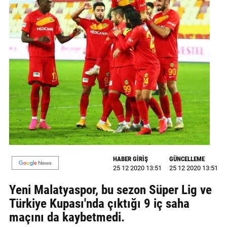
GALERİ
VİDEO
YAZARLAR
BİZE
ULAŞIN
Künye
İletişim
Gizlilik
HABER GİRİŞ
GÜNCELLEME
Sözleşmesi
25 12 2020 13:51
25 12 2020 13:51
Yeni Malatyaspor, bu sezon Süper Lig ve
Kullanıcı
Türkiye Kupası'nda çıktığı 9 iç saha
Sözleşmesi
maçını da kaybetmedi.