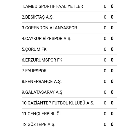
1.AMED SPORTİF FAALİYETLER
0
0
2.BEŞİKTAŞ A.Ş.
0
0
3.CORENDON ALANYASPOR
0
0
4.ÇAYKUR RİZESPOR A.Ş.
0
0
5.ÇORUM FK
0
0
6.ERZURUMSPOR FK
0
0
7.EYÜPSPOR
0
0
8.FENERBAHÇE A.Ş.
0
0
9.GALATASARAY A.Ş.
0
0
10.GAZİANTEP FUTBOL KULÜBÜ A.Ş.
0
0
11.GENÇLERBİRLİĞİ
0
0
12.GÖZTEPE A.Ş.
0
0