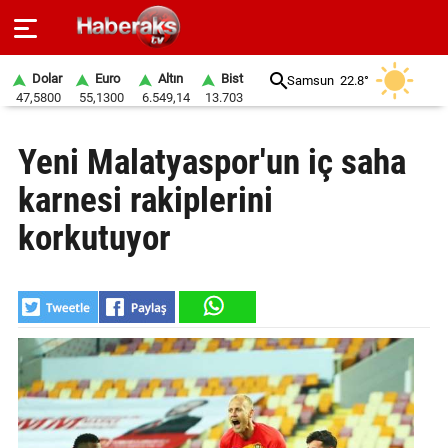
Dolar
Euro
Altın
Bist
Samsun
22.8°
47,5800
55,1300
6.549,14
13.703
GÜNDEM
Yeni Malatyaspor'un iç saha
SPOR
karnesi rakiplerini
YAŞAM
korkutuyor
EKONOMİ
BELEDİYELER
SAĞLIK
SİYASET
EĞİTİM