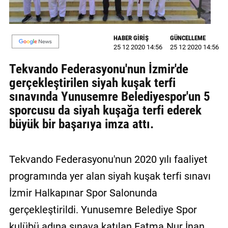
GALERİ
VİDEO
HABER GİRİŞ
GÜNCELLEME
25 12 2020 14:56
25 12 2020 14:56
YAZARLAR
Tekvando Federasyonu'nun İzmir'de
BİZE
gerçekleştirilen siyah kuşak terfi
ULAŞIN
sınavında Yunusemre Belediyespor'un 5
sporcusu da siyah kuşağa terfi ederek
Künye
büyük bir başarıya imza attı.
İletişim
Gizlilik
Tekvando Federasyonu'nun 2020 yılı faaliyet
Sözleşmesi
programında yer alan siyah kuşak terfi sınavı
Kullanıcı
İzmir Halkapınar Spor Salonunda
Sözleşmesi
gerçekleştirildi. Yunusemre Belediye Spor
kulübü adına sınava katılan Fatma Nur İnan,