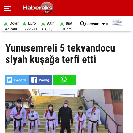
Dolar
Euro
Altın
Bist
Samsun
26.5°
47,7400
55,2500
6.660,55
13.779
GÜNDEM
Yunusemreli 5 tekvandocu
SPOR
siyah kuşağa terfi etti
YAŞAM
EKONOMİ
BELEDİYELER
SAĞLIK
SİYASET
EĞİTİM