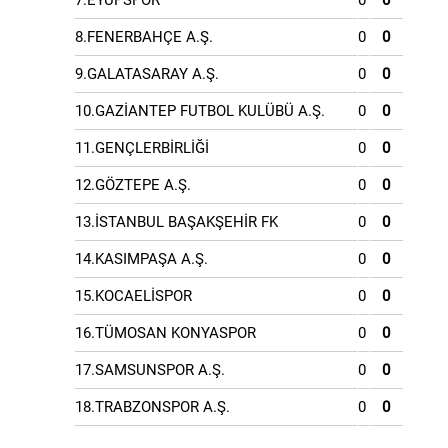
7.EYÜPSPOR
0
0
8.FENERBAHÇE A.Ş.
0
0
9.GALATASARAY A.Ş.
0
0
10.GAZİANTEP FUTBOL KULÜBÜ A.Ş.
0
0
11.GENÇLERBİRLİĞİ
0
0
12.GÖZTEPE A.Ş.
0
0
13.İSTANBUL BAŞAKŞEHİR FK
0
0
14.KASIMPAŞA A.Ş.
0
0
15.KOCAELİSPOR
0
0
16.TÜMOSAN KONYASPOR
0
0
17.SAMSUNSPOR A.Ş.
0
0
18.TRABZONSPOR A.Ş.
0
0