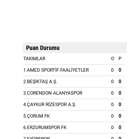
Puan Durumu
TAKIMLAR
O
P
1.AMED SPORTİF FAALİYETLER
0
0
2.BEŞİKTAŞ A.Ş.
0
0
3.CORENDON ALANYASPOR
0
0
4.ÇAYKUR RİZESPOR A.Ş.
0
0
5.ÇORUM FK
0
0
6.ERZURUMSPOR FK
0
0