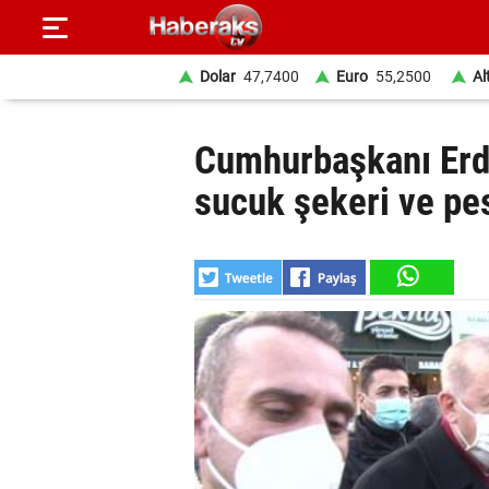
Dolar
47,7400
Euro
55,2500
Al
GÜNDEM
Cumhurbaşkanı Erd
SPOR
sucuk şekeri ve pes
YAŞAM
EKONOMİ
BELEDİYELER
SAĞLIK
SİYASET
EĞİTİM