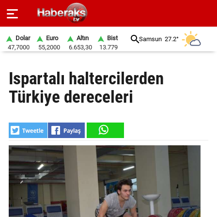
Dolar
Euro
Altın
Bist
Samsun
27.2°
47,7000
55,2000
6.653,30
13.779
GÜNDEM
Ispartalı haltercilerden
SPOR
Türkiye dereceleri
YAŞAM
EKONOMİ
BELEDİYELER
SAĞLIK
SİYASET
EĞİTİM