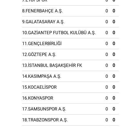
7.EYÜPSPOR
0
0
8.FENERBAHÇE A.Ş.
0
0
9.GALATASARAY A.Ş.
0
0
10.GAZİANTEP FUTBOL KULÜBÜ A.Ş.
0
0
11.GENÇLERBİRLİĞİ
0
0
12.GÖZTEPE A.Ş.
0
0
13.İSTANBUL BAŞAKŞEHİR FK
0
0
14.KASIMPAŞA A.Ş.
0
0
15.KOCAELİSPOR
0
0
16.KONYASPOR
0
0
17.SAMSUNSPOR A.Ş.
0
0
18.TRABZONSPOR A.Ş.
0
0