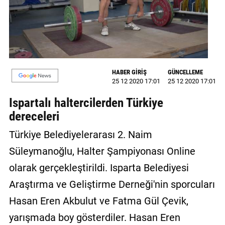
GALERİ
VİDEO
YAZARLAR
HABER GİRİŞ
GÜNCELLEME
BİZE
25 12 2020 17:01
25 12 2020 17:01
ULAŞIN
Ispartalı haltercilerden Türkiye
Künye
dereceleri
İletişim
Türkiye Belediyelerarası 2. Naim
Süleymanoğlu, Halter Şampiyonası Online
Gizlilik
Sözleşmesi
olarak gerçekleştirildi. Isparta Belediyesi
Araştırma ve Geliştirme Derneği'nin sporcuları
Kullanıcı
Hasan Eren Akbulut ve Fatma Gül Çevik,
Sözleşmesi
yarışmada boy gösterdiler. Hasan Eren