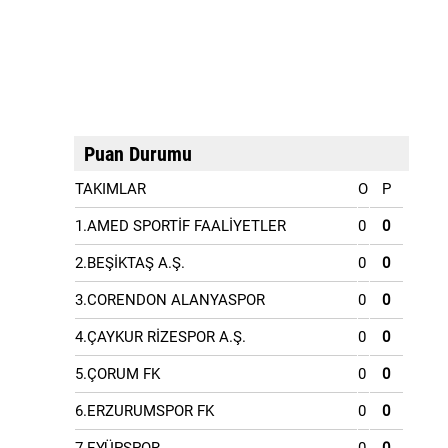
Puan Durumu
TAKIMLAR
O
P
1.AMED SPORTİF FAALİYETLER
0
0
2.BEŞİKTAŞ A.Ş.
0
0
3.CORENDON ALANYASPOR
0
0
4.ÇAYKUR RİZESPOR A.Ş.
0
0
5.ÇORUM FK
0
0
6.ERZURUMSPOR FK
0
0