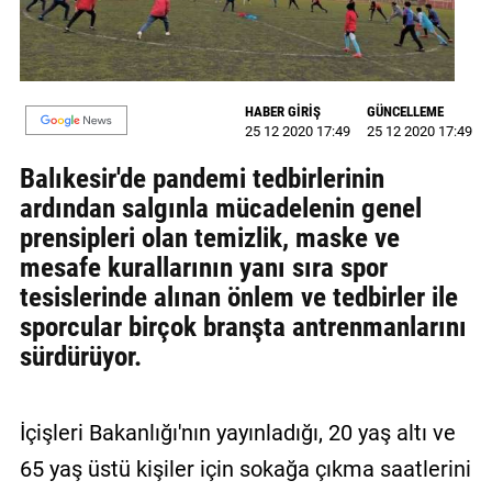
GALERİ
VİDEO
HABER GİRİŞ
GÜNCELLEME
YAZARLAR
25 12 2020 17:49
25 12 2020 17:49
BİZE
Balıkesir'de pandemi tedbirlerinin
ULAŞIN
ardından salgınla mücadelenin genel
prensipleri olan temizlik, maske ve
Künye
mesafe kurallarının yanı sıra spor
İletişim
tesislerinde alınan önlem ve tedbirler ile
sporcular birçok branşta antrenmanlarını
Gizlilik
sürdürüyor.
Sözleşmesi
Kullanıcı
İçişleri Bakanlığı'nın yayınladığı, 20 yaş altı ve
Sözleşmesi
65 yaş üstü kişiler için sokağa çıkma saatlerini