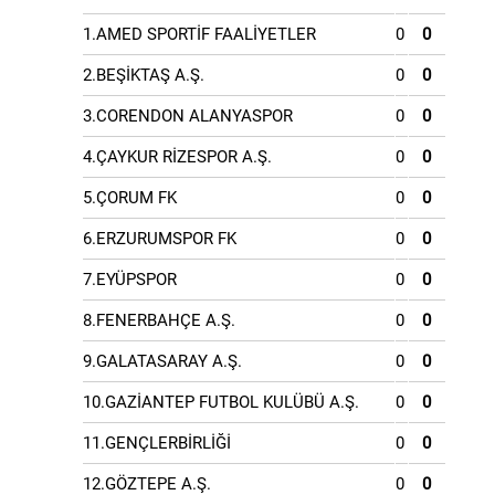
1.AMED SPORTİF FAALİYETLER
0
0
2.BEŞİKTAŞ A.Ş.
0
0
3.CORENDON ALANYASPOR
0
0
4.ÇAYKUR RİZESPOR A.Ş.
0
0
5.ÇORUM FK
0
0
6.ERZURUMSPOR FK
0
0
7.EYÜPSPOR
0
0
8.FENERBAHÇE A.Ş.
0
0
9.GALATASARAY A.Ş.
0
0
10.GAZİANTEP FUTBOL KULÜBÜ A.Ş.
0
0
11.GENÇLERBİRLİĞİ
0
0
12.GÖZTEPE A.Ş.
0
0