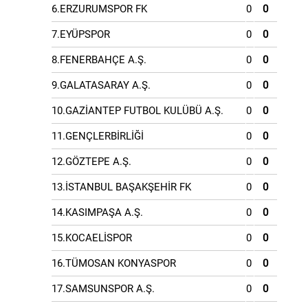
6.ERZURUMSPOR FK
0
0
7.EYÜPSPOR
0
0
8.FENERBAHÇE A.Ş.
0
0
9.GALATASARAY A.Ş.
0
0
10.GAZİANTEP FUTBOL KULÜBÜ A.Ş.
0
0
11.GENÇLERBİRLİĞİ
0
0
12.GÖZTEPE A.Ş.
0
0
13.İSTANBUL BAŞAKŞEHİR FK
0
0
14.KASIMPAŞA A.Ş.
0
0
15.KOCAELİSPOR
0
0
16.TÜMOSAN KONYASPOR
0
0
17.SAMSUNSPOR A.Ş.
0
0