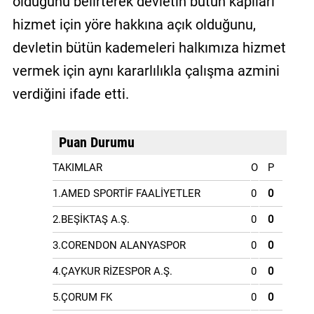
olduğunu belirterek devletin bütün kapıları
hizmet için yöre hakkına açık olduğunu,
devletin bütün kademeleri halkımıza hizmet
vermek için aynı kararlılıkla çalışma azmini
verdiğini ifade etti.
Puan Durumu
TAKIMLAR
O
P
1.AMED SPORTİF FAALİYETLER
0
0
2.BEŞİKTAŞ A.Ş.
0
0
3.CORENDON ALANYASPOR
0
0
4.ÇAYKUR RİZESPOR A.Ş.
0
0
5.ÇORUM FK
0
0