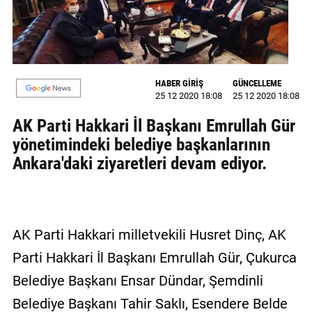
GALERİ
VİDEO
YAZARLAR
HABER GİRİŞ
GÜNCELLEME
25 12 2020 18:08
25 12 2020 18:08
BİZE
ULAŞIN
AK Parti Hakkari İl Başkanı Emrullah Gür
yönetimindeki belediye başkanlarının
Künye
Ankara'daki ziyaretleri devam ediyor.
İletişim
Gizlilik
Sözleşmesi
AK Parti Hakkari milletvekili Husret Dinç, AK
Parti Hakkari İl Başkanı Emrullah Gür, Çukurca
Kullanıcı
Sözleşmesi
Belediye Başkanı Ensar Dündar, Şemdinli
Belediye Başkanı Tahir Saklı, Esendere Belde