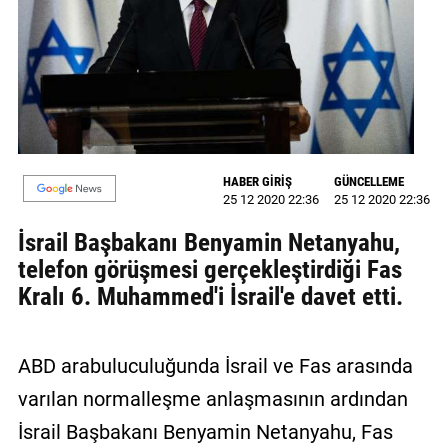
GALERİ
VİDEO
YAZARLAR
BİZE
ULAŞIN
HABER GİRİŞ
GÜNCELLEME
25 12 2020 22:36
25 12 2020 22:36
Künye
İsrail Başbakanı Benyamin Netanyahu,
İletişim
telefon görüşmesi gerçekleştirdiği Fas
Kralı 6. Muhammed'i İsrail'e davet etti.
Gizlilik
Sözleşmesi
ABD arabuluculuğunda İsrail ve Fas arasında
Kullanıcı
varılan normalleşme anlaşmasının ardından
Sözleşmesi
İsrail Başbakanı Benyamin Netanyahu, Fas