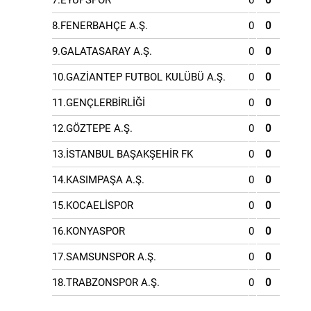
7.EYÜPSPOR
0
0
8.FENERBAHÇE A.Ş.
0
0
9.GALATASARAY A.Ş.
0
0
10.GAZİANTEP FUTBOL KULÜBÜ A.Ş.
0
0
11.GENÇLERBİRLİĞİ
0
0
12.GÖZTEPE A.Ş.
0
0
13.İSTANBUL BAŞAKŞEHİR FK
0
0
14.KASIMPAŞA A.Ş.
0
0
15.KOCAELİSPOR
0
0
16.KONYASPOR
0
0
17.SAMSUNSPOR A.Ş.
0
0
18.TRABZONSPOR A.Ş.
0
0