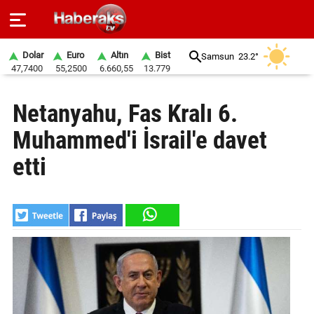
Dolar
Euro
Altın
Bist
Samsun
23.2°
47,7400
55,2500
6.660,55
13.779
GÜNDEM
Netanyahu, Fas Kralı 6.
SPOR
Muhammed'i İsrail'e davet
YAŞAM
etti
EKONOMİ
BELEDİYELER
SAĞLIK
SİYASET
EĞİTİM