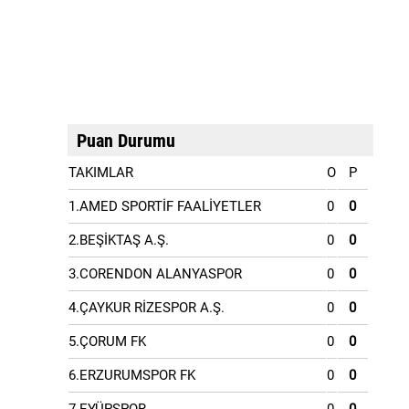
Puan Durumu
TAKIMLAR
O
P
1.AMED SPORTİF FAALİYETLER
0
0
2.BEŞİKTAŞ A.Ş.
0
0
3.CORENDON ALANYASPOR
0
0
4.ÇAYKUR RİZESPOR A.Ş.
0
0
5.ÇORUM FK
0
0
6.ERZURUMSPOR FK
0
0