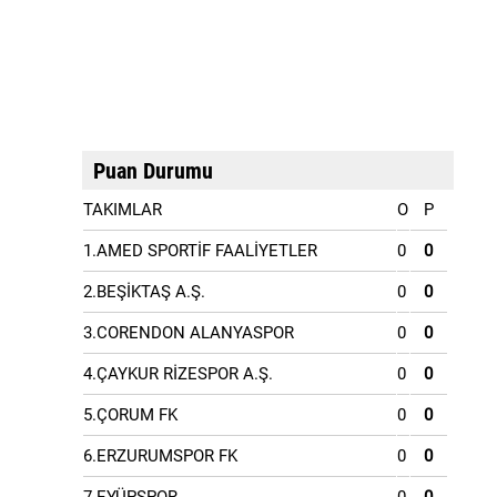
Puan Durumu
TAKIMLAR
O
P
1.AMED SPORTİF FAALİYETLER
0
0
2.BEŞİKTAŞ A.Ş.
0
0
3.CORENDON ALANYASPOR
0
0
4.ÇAYKUR RİZESPOR A.Ş.
0
0
5.ÇORUM FK
0
0
6.ERZURUMSPOR FK
0
0