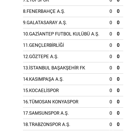
7.EYÜPSPOR
0
0
8.FENERBAHÇE A.Ş.
0
0
9.GALATASARAY A.Ş.
0
0
10.GAZİANTEP FUTBOL KULÜBÜ A.Ş.
0
0
11.GENÇLERBİRLİĞİ
0
0
12.GÖZTEPE A.Ş.
0
0
13.İSTANBUL BAŞAKŞEHİR FK
0
0
14.KASIMPAŞA A.Ş.
0
0
15.KOCAELİSPOR
0
0
16.TÜMOSAN KONYASPOR
0
0
17.SAMSUNSPOR A.Ş.
0
0
18.TRABZONSPOR A.Ş.
0
0