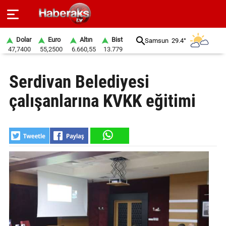
Dolar
Euro
Altın
Bist
Samsun
29.4°
47,7400
55,2500
6.660,55
13.779
GÜNDEM
Serdivan Belediyesi
SPOR
çalışanlarına KVKK eğitimi
YAŞAM
EKONOMİ
BELEDİYELER
SAĞLIK
SİYASET
EĞİTİM