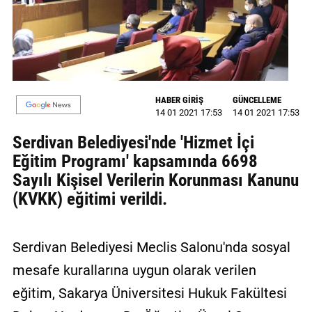
GALERİ
VİDEO
YAZARLAR
HABER GİRİŞ
GÜNCELLEME
BİZE
14 01 2021 17:53
14 01 2021 17:53
ULAŞIN
Serdivan Belediyesi'nde 'Hizmet İçi
Künye
Eğitim Programı' kapsamında 6698
Sayılı Kişisel Verilerin Korunması Kanunu
İletişim
(KVKK) eğitimi verildi.
Gizlilik
Sözleşmesi
Serdivan Belediyesi Meclis Salonu'nda sosyal
Kullanıcı
mesafe kurallarına uygun olarak verilen
Sözleşmesi
eğitim, Sakarya Üniversitesi Hukuk Fakültesi