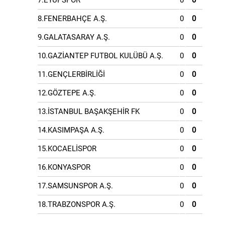
7.EYÜPSPOR
0
0
8.FENERBAHÇE A.Ş.
0
0
9.GALATASARAY A.Ş.
0
0
10.GAZİANTEP FUTBOL KULÜBÜ A.Ş.
0
0
11.GENÇLERBİRLİĞİ
0
0
12.GÖZTEPE A.Ş.
0
0
13.İSTANBUL BAŞAKŞEHİR FK
0
0
14.KASIMPAŞA A.Ş.
0
0
15.KOCAELİSPOR
0
0
16.KONYASPOR
0
0
17.SAMSUNSPOR A.Ş.
0
0
18.TRABZONSPOR A.Ş.
0
0