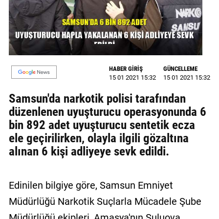
GALERİ
VİDEO
YAZARLAR
HABER GİRİŞ
GÜNCELLEME
BİZE
15 01 2021 15:32
15 01 2021 15:32
ULAŞIN
Samsun'da narkotik polisi tarafından
Künye
düzenlenen uyuşturucu operasyonunda 6
bin 892 adet uyuşturucu sentetik ecza
İletişim
ele geçirilirken, olayla ilgili gözaltına
Gizlilik
alınan 6 kişi adliyeye sevk edildi.
Sözleşmesi
Kullanıcı
Edinilen bilgiye göre, Samsun Emniyet
Sözleşmesi
Müdürlüğü Narkotik Suçlarla Mücadele Şube
Müdürlüğü ekipleri, Amasya'nın Suluova