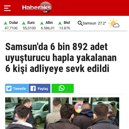
Dolar
Euro
Altın
Bist
Samsun
27.2°
47,7100
55,0100
6.586,01
13.876
GÜNDEM
Samsun'da 6 bin 892 adet
SPOR
uyuşturucu hapla yakalanan
YAŞAM
6 kişi adliyeye sevk edildi
EKONOMİ
BELEDİYELER
SAĞLIK
SİYASET
EĞİTİM