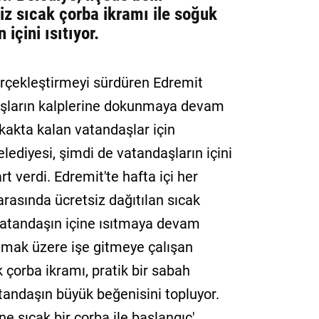
iz sıcak çorba ikramı ile soğuk
içini ısıtıyor.
gerçekleştirmeyi sürdüren Edremit
aşların kalplerine dokunmaya devam
kakta kalan vatandaşlar için
ediyesi, şimdi de vatandaşların içini
rt verdi. Edremit'te hafta içi her
arasında ücretsiz dağıtılan sıcak
 vatandaşın içine ısıtmaya devam
olmak üzere işe gitmeye çalışan
k çorba ikramı, pratik bir sabah
tandaşın büyük beğenisini topluyor.
ne sıcak bir çorba ile başlangıç'