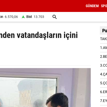
GÜNDEM
SP
tın
6.570,06
Bist
13.703
Pu
den vatandaşların içini
TAK
1.A
2.B
3.C
4.Ç
5.Ç
6.E
7.E