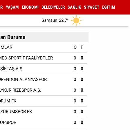
OR
YAŞAM
EKONOMİ
BELEDİYELER
SAĞLIK
SİYASET
EĞİTİM
Samsun
22.7°
an Durumu
IMLAR
O
P
MED SPORTİF FAALİYETLER
0
0
EŞİKTAŞ A.Ş.
0
0
ORENDON ALANYASPOR
0
0
AYKUR RİZESPOR A.Ş.
0
0
ORUM FK
0
0
RZURUMSPOR FK
0
0
YÜPSPOR
0
0