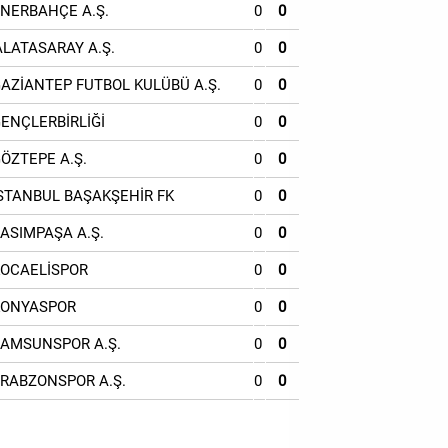
ENERBAHÇE A.Ş.
0
0
ALATASARAY A.Ş.
0
0
GAZİANTEP FUTBOL KULÜBÜ A.Ş.
0
0
GENÇLERBİRLİĞİ
0
0
GÖZTEPE A.Ş.
0
0
İSTANBUL BAŞAKŞEHİR FK
0
0
KASIMPAŞA A.Ş.
0
0
KOCAELİSPOR
0
0
KONYASPOR
0
0
SAMSUNSPOR A.Ş.
0
0
TRABZONSPOR A.Ş.
0
0