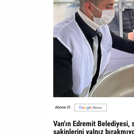
GALERİ
VİDEO
YAZARLAR
BİZE
ULAŞIN
Künye
İletişim
Gizlilik
Sözleşmesi
Kullanıcı
Sözleşmesi
Van'ın Edremit Belediyesi, 
sakinlerini yalnız bırakmıyo