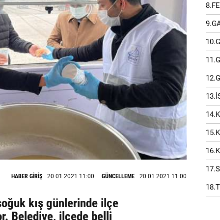
8.F
9.G
10.
11.
12.
13.
14.
15.
16.
17.
HABER GİRİŞ
20 01 2021 11:00
GÜNCELLEME
20 01 2021 11:00
18.
soğuk kış günlerinde ilçe
r. Belediye, ilçede belli