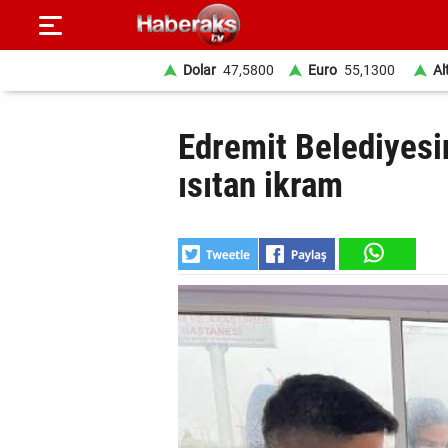
Dolar
47,5800
Euro
55,1300
Al
GÜNDEM
Edremit Belediyesin
SPOR
ısıtan ikram
YAŞAM
EKONOMİ
BELEDİYELER
SAĞLIK
SİYASET
EĞİTİM