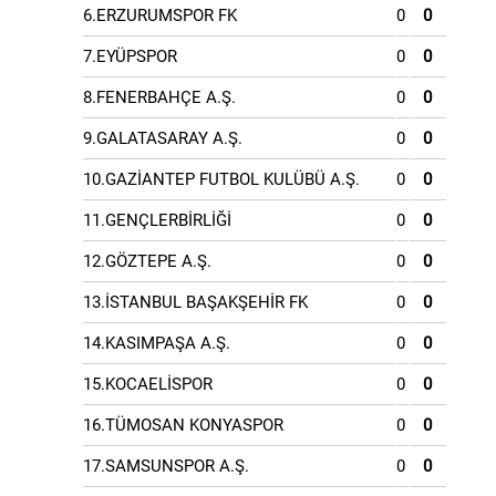
6.ERZURUMSPOR FK
0
0
7.EYÜPSPOR
0
0
8.FENERBAHÇE A.Ş.
0
0
9.GALATASARAY A.Ş.
0
0
10.GAZİANTEP FUTBOL KULÜBÜ A.Ş.
0
0
11.GENÇLERBİRLİĞİ
0
0
12.GÖZTEPE A.Ş.
0
0
13.İSTANBUL BAŞAKŞEHİR FK
0
0
14.KASIMPAŞA A.Ş.
0
0
15.KOCAELİSPOR
0
0
16.TÜMOSAN KONYASPOR
0
0
17.SAMSUNSPOR A.Ş.
0
0