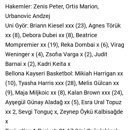
Hakemler: Zenis Peter, Ortis Marion,
Urbanovic Andzej
Uni Györ: Briann Kiesel xxx (23), Agnes Törük
xx (8), Debora Dubei xx (8), Beatrice
Mompremier xx (19), Reka Dombai x (6), Virag
Weninger x (4), Zsofıa Varga x (2), Judit
Barnai x (2), Kadri Keita x
Bellona Kayseri Basketbol: Mikiah Harrigan xx
(10), Tyasha Harris xxx (28), Melis Gülcan xx
(9), Maja Miljkoic xx (8), Kalan Brown xxx (24),
Ayşegül Günay Aladağ xx (5), Esra Ural Topuz
xx 2, Sevgi Tonguç x, Zeynep Öykü Kalbisağde
x