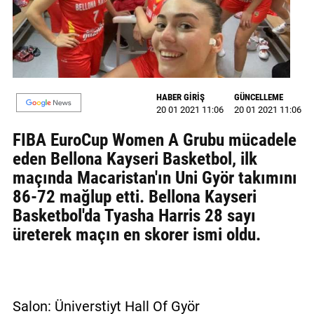
GALERİ
VİDEO
YAZARLAR
HABER GİRİŞ
GÜNCELLEME
BİZE
20 01 2021 11:06
20 01 2021 11:06
ULAŞIN
FIBA EuroCup Women A Grubu mücadele
Künye
eden Bellona Kayseri Basketbol, ilk
maçında Macaristan'ın Uni Györ takımını
İletişim
86-72 mağlup etti. Bellona Kayseri
Gizlilik
Basketbol'da Tyasha Harris 28 sayı
Sözleşmesi
üreterek maçın en skorer ismi oldu.
Kullanıcı
Sözleşmesi
Salon: Üniverstiyt Hall Of Györ