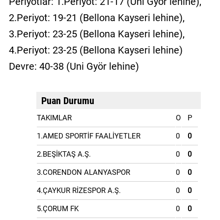
Periyotlar: 1.Periyot: 21-17 (Uni Györ lehine),
2.Periyot: 19-21 (Bellona Kayseri lehine),
3.Periyot: 23-25 (Bellona Kayseri lehine),
4.Periyot: 23-25 (Bellona Kayseri lehine)
Devre: 40-38 (Uni Györ lehine)
Puan Durumu
TAKIMLAR
O
P
1.AMED SPORTİF FAALİYETLER
0
0
2.BEŞİKTAŞ A.Ş.
0
0
3.CORENDON ALANYASPOR
0
0
4.ÇAYKUR RİZESPOR A.Ş.
0
0
5.ÇORUM FK
0
0