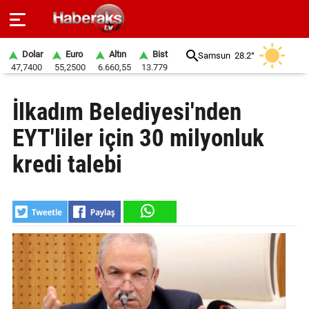
Dolar
Euro
Altın
Bist
Samsun
28.2°
47,7400
55,2500
6.660,55
13.779
GÜNDEM
İlkadım Belediyesi'nden
SPOR
EYT'liler için 30 milyonluk
YAŞAM
kredi talebi
EKONOMİ
BELEDİYELER
SAĞLIK
SİYASET
EĞİTİM