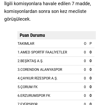
İlgili komisyonlara havale edilen 7 madde,
komisyonlardan sonra son kez mecliste
görüşülecek.
Puan Durumu
TAKIMLAR
O
P
1.AMED SPORTİF FAALİYETLER
0
0
2.BEŞİKTAŞ A.Ş.
0
0
3.CORENDON ALANYASPOR
0
0
4.ÇAYKUR RİZESPOR A.Ş.
0
0
5.ÇORUM FK
0
0
6.ERZURUMSPOR FK
0
0
7.EYÜPSPOR
0
0