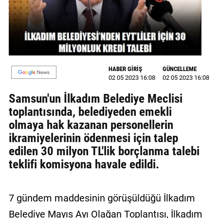
GALERİ
VİDEO
YAZARLAR
HABER GİRİŞ
GÜNCELLEME
BİZE
02 05 2023 16:08
02 05 2023 16:08
ULAŞIN
Samsun'un İlkadım Belediye Meclisi
Künye
toplantısında, belediyeden emekli
olmaya hak kazanan personellerin
İletişim
ikramiyelerinin ödenmesi için talep
Gizlilik
edilen 30 milyon TL'lik borçlanma talebi
Sözleşmesi
teklifi komisyona havale edildi.
Kullanıcı
Sözleşmesi
7 gündem maddesinin görüşüldüğü İlkadım
Belediye Mayıs Ayı Olağan Toplantısı, İlkadım