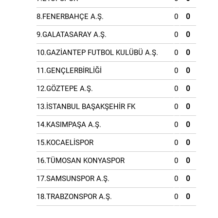
8.FENERBAHÇE A.Ş.
0
0
9.GALATASARAY A.Ş.
0
0
10.GAZİANTEP FUTBOL KULÜBÜ A.Ş.
0
0
11.GENÇLERBİRLİĞİ
0
0
12.GÖZTEPE A.Ş.
0
0
13.İSTANBUL BAŞAKŞEHİR FK
0
0
14.KASIMPAŞA A.Ş.
0
0
15.KOCAELİSPOR
0
0
16.TÜMOSAN KONYASPOR
0
0
17.SAMSUNSPOR A.Ş.
0
0
18.TRABZONSPOR A.Ş.
0
0