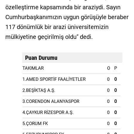
özelleştirme kapsamında bir araziydi. Sayın
Cumhurbaşkanımızın uygun görüşüyle beraber
117 dönümlük bir arazi üniversitemizin
mülkiyetine geçirilmiş oldu" dedi.
Puan Durumu
TAKIMLAR
O
P
1.AMED SPORTİF FAALİYETLER
0
0
2.BEŞİKTAŞ A.Ş.
0
0
3.CORENDON ALANYASPOR
0
0
4.ÇAYKUR RİZESPOR A.Ş.
0
0
5.ÇORUM FK
0
0