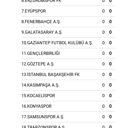
6.ERZURUMSPOR FK
0
0
7.EYÜPSPOR
0
0
8.FENERBAHÇE A.Ş.
0
0
9.GALATASARAY A.Ş.
0
0
10.GAZİANTEP FUTBOL KULÜBÜ A.Ş.
0
0
11.GENÇLERBİRLİĞİ
0
0
12.GÖZTEPE A.Ş.
0
0
13.İSTANBUL BAŞAKŞEHİR FK
0
0
14.KASIMPAŞA A.Ş.
0
0
15.KOCAELİSPOR
0
0
16.KONYASPOR
0
0
17.SAMSUNSPOR A.Ş.
0
0
18.TRABZONSPOR A.Ş.
0
0