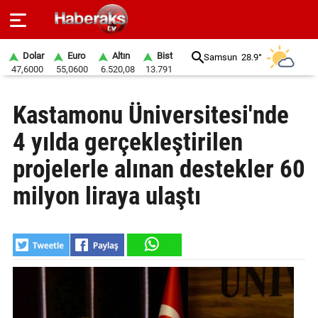
Dolar
Euro
Altın
Bist
Samsun
28.9°
47,6000
55,0600
6.520,08
13.791
GÜNDEM
Kastamonu Üniversitesi'nde
SPOR
4 yılda gerçekleştirilen
YAŞAM
projelerle alınan destekler 60
EKONOMİ
milyon liraya ulaştı
BELEDİYELER
SAĞLIK
SİYASET
EĞİTİM