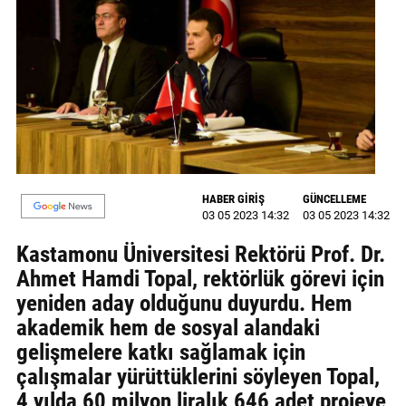
GALERİ
VİDEO
YAZARLAR
BİZE
ULAŞIN
Künye
HABER GİRİŞ
GÜNCELLEME
03 05 2023 14:32
03 05 2023 14:32
İletişim
Kastamonu Üniversitesi Rektörü Prof. Dr.
Gizlilik
Ahmet Hamdi Topal, rektörlük görevi için
Sözleşmesi
yeniden aday olduğunu duyurdu. Hem
akademik hem de sosyal alandaki
Kullanıcı
gelişmelere katkı sağlamak için
Sözleşmesi
çalışmalar yürüttüklerini söyleyen Topal,
4 yılda 60 milyon liralık 646 adet projeye