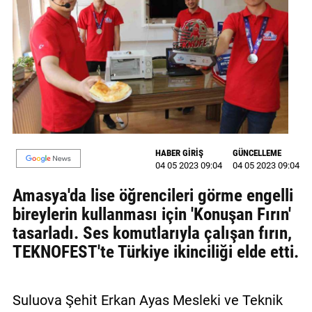
GALERİ
VİDEO
YAZARLAR
BİZE
ULAŞIN
Künye
HABER GİRİŞ
GÜNCELLEME
04 05 2023 09:04
04 05 2023 09:04
İletişim
Amasya'da lise öğrencileri görme engelli
Gizlilik
bireylerin kullanması için 'Konuşan Fırın'
Sözleşmesi
tasarladı. Ses komutlarıyla çalışan fırın,
TEKNOFEST'te Türkiye ikinciliği elde etti.
Kullanıcı
Sözleşmesi
Suluova Şehit Erkan Ayas Mesleki ve Teknik