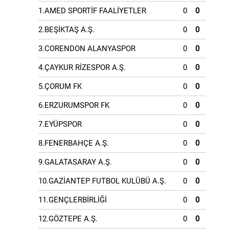
1.AMED SPORTİF FAALİYETLER
0
0
2.BEŞİKTAŞ A.Ş.
0
0
3.CORENDON ALANYASPOR
0
0
4.ÇAYKUR RİZESPOR A.Ş.
0
0
5.ÇORUM FK
0
0
6.ERZURUMSPOR FK
0
0
7.EYÜPSPOR
0
0
8.FENERBAHÇE A.Ş.
0
0
9.GALATASARAY A.Ş.
0
0
10.GAZİANTEP FUTBOL KULÜBÜ A.Ş.
0
0
11.GENÇLERBİRLİĞİ
0
0
12.GÖZTEPE A.Ş.
0
0