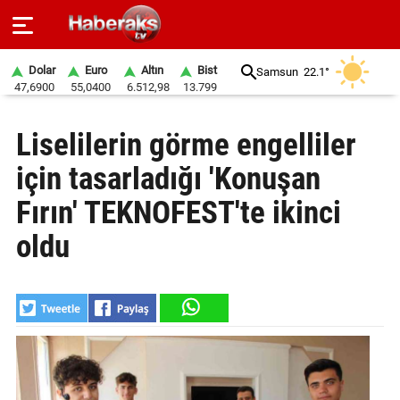
Dolar
Euro
Altın
Bist
Samsun
22.1°
47,6900
55,0400
6.512,98
13.799
GÜNDEM
Liselilerin görme engelliler
SPOR
için tasarladığı 'Konuşan
YAŞAM
Fırın' TEKNOFEST'te ikinci
EKONOMİ
oldu
BELEDİYELER
SAĞLIK
SİYASET
EĞİTİM