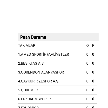
Puan Durumu
TAKIMLAR
O
P
1.AMED SPORTİF FAALİYETLER
0
0
2.BEŞİKTAŞ A.Ş.
0
0
3.CORENDON ALANYASPOR
0
0
4.ÇAYKUR RİZESPOR A.Ş.
0
0
5.ÇORUM FK
0
0
6.ERZURUMSPOR FK
0
0