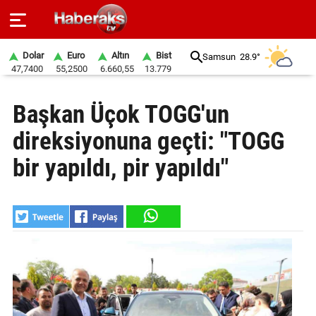
Dolar
Euro
Altın
Bist
Samsun
28.9°
47,7400
55,2500
6.660,55
13.779
GÜNDEM
Başkan Üçok TOGG'un
SPOR
direksiyonuna geçti: "TOGG
YAŞAM
bir yapıldı, pir yapıldı"
EKONOMİ
BELEDİYELER
SAĞLIK
SİYASET
EĞİTİM