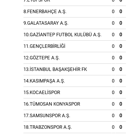
7.EYÜPSPOR
0
0
8.FENERBAHÇE A.Ş.
0
0
9.GALATASARAY A.Ş.
0
0
10.GAZİANTEP FUTBOL KULÜBÜ A.Ş.
0
0
11.GENÇLERBİRLİĞİ
0
0
12.GÖZTEPE A.Ş.
0
0
13.İSTANBUL BAŞAKŞEHİR FK
0
0
14.KASIMPAŞA A.Ş.
0
0
15.KOCAELİSPOR
0
0
16.TÜMOSAN KONYASPOR
0
0
17.SAMSUNSPOR A.Ş.
0
0
18.TRABZONSPOR A.Ş.
0
0