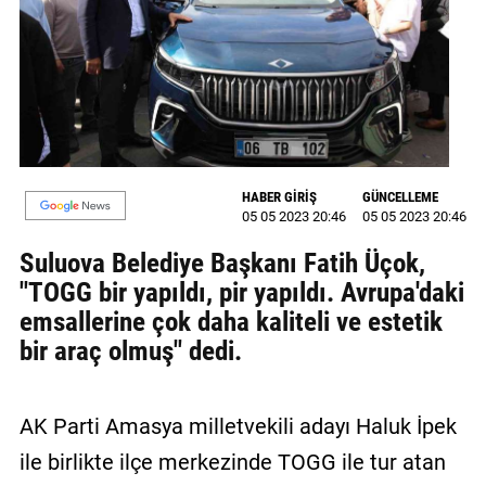
GALERİ
VİDEO
YAZARLAR
BİZE
ULAŞIN
HABER GİRİŞ
GÜNCELLEME
05 05 2023 20:46
05 05 2023 20:46
Künye
Suluova Belediye Başkanı Fatih Üçok,
İletişim
"TOGG bir yapıldı, pir yapıldı. Avrupa'daki
emsallerine çok daha kaliteli ve estetik
Gizlilik
bir araç olmuş" dedi.
Sözleşmesi
Kullanıcı
AK Parti Amasya milletvekili adayı Haluk İpek
Sözleşmesi
ile birlikte ilçe merkezinde TOGG ile tur atan