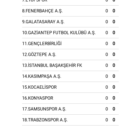
7.EYÜPSPOR
0
0
8.FENERBAHÇE A.Ş.
0
0
9.GALATASARAY A.Ş.
0
0
10.GAZİANTEP FUTBOL KULÜBÜ A.Ş.
0
0
11.GENÇLERBİRLİĞİ
0
0
12.GÖZTEPE A.Ş.
0
0
13.İSTANBUL BAŞAKŞEHİR FK
0
0
14.KASIMPAŞA A.Ş.
0
0
15.KOCAELİSPOR
0
0
16.KONYASPOR
0
0
17.SAMSUNSPOR A.Ş.
0
0
18.TRABZONSPOR A.Ş.
0
0