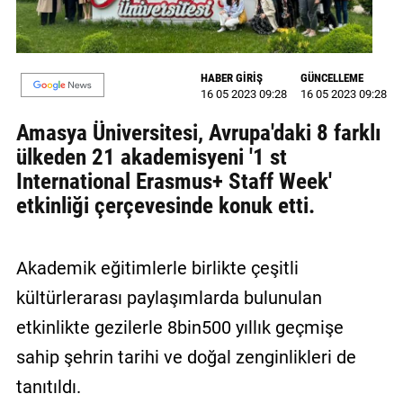
GALERİ
VİDEO
HABER GİRİŞ
GÜNCELLEME
16 05 2023 09:28
16 05 2023 09:28
YAZARLAR
Amasya Üniversitesi, Avrupa'daki 8 farklı
BİZE
ülkeden 21 akademisyeni '1 st
ULAŞIN
International Erasmus+ Staff Week'
Künye
etkinliği çerçevesinde konuk etti.
İletişim
Akademik eğitimlerle birlikte çeşitli
Gizlilik
Sözleşmesi
kültürlerarası paylaşımlarda bulunulan
etkinlikte gezilerle 8bin500 yıllık geçmişe
Kullanıcı
sahip şehrin tarihi ve doğal zenginlikleri de
Sözleşmesi
tanıtıldı.