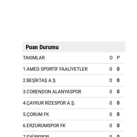
Puan Durumu
TAKIMLAR
O
P
1.AMED SPORTİF FAALİYETLER
0
0
2.BEŞİKTAŞ A.Ş.
0
0
3.CORENDON ALANYASPOR
0
0
4.ÇAYKUR RİZESPOR A.Ş.
0
0
5.ÇORUM FK
0
0
6.ERZURUMSPOR FK
0
0