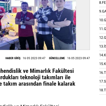
8.F
9.G
10.
11.
12.
13.
14.
HABER GİRİŞ
16 05 2023 09:47
GÜNCELLEME
16 05 2023 09:47
15.
hendislik ve Mimarlık Fakültesi
16.
rdukları teknoloji takımları ile
17.
ce takım arasından finale kalarak
18.