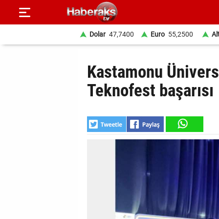
Dolar
47,7400
Euro
55,2500
Al
GÜNDEM
Kastamonu Üniversi
SPOR
Teknofest başarısı
YAŞAM
EKONOMİ
BELEDİYELER
SAĞLIK
SİYASET
EĞİTİM