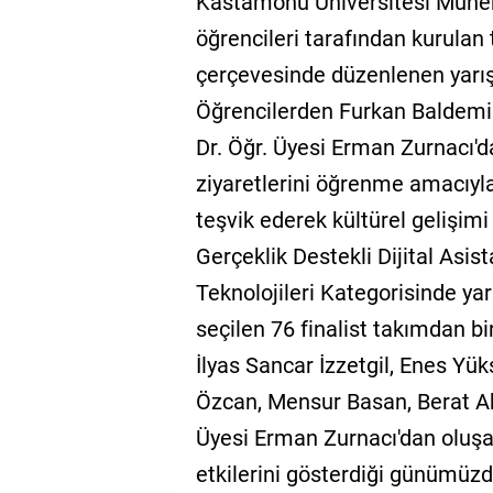
Kastamonu Üniversitesi Mühend
öğrencileri tarafından kurulan 
çerçevesinde düzenlenen yarışm
Öğrencilerden Furkan Baldem
Dr. Öğr. Üyesi Erman Zurnacı'
ziyaretlerini öğrenme amacıyla 
teşvik ederek kültürel gelişimi
Gerçeklik Destekli Dijital Asis
Teknolojileri Kategorisinde ya
seçilen 76 finalist takımdan bir
İlyas Sancar İzzetgil, Enes 
Özcan, Mensur Basan, Berat A
Üyesi Erman Zurnacı'dan oluş
etkilerini gösterdiği günümüzde 