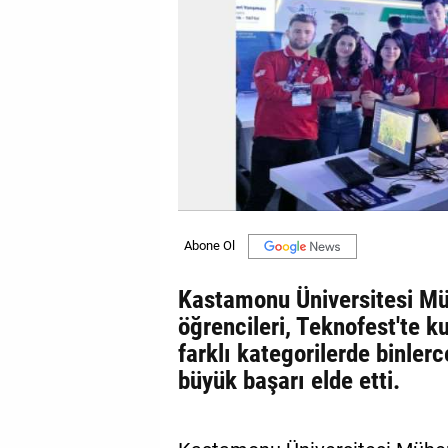
GALERİ
VİDEO
YAZARLAR
BİZE
ULAŞIN
Künye
İletişim
Kastamonu Üniversitesi Mü
Gizlilik
öğrencileri, Teknofest'te ku
Sözleşmesi
farklı kategorilerde binler
Kullanıcı
büyük başarı elde etti.
Sözleşmesi