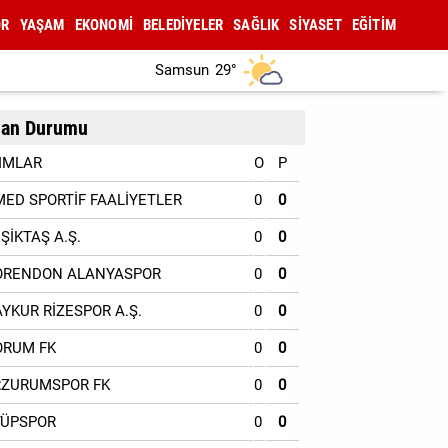
OR
YAŞAM
EKONOMİ
BELEDİYELER
SAĞLIK
SİYASET
EĞİTİM
Samsun
29°
an Durumu
IMLAR
O
P
MED SPORTİF FAALİYETLER
0
0
EŞİKTAŞ A.Ş.
0
0
ORENDON ALANYASPOR
0
0
AYKUR RİZESPOR A.Ş.
0
0
ORUM FK
0
0
RZURUMSPOR FK
0
0
YÜPSPOR
0
0