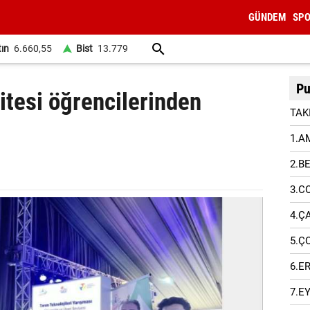
GÜNDEM
SP
tın
6.660,55
Bist
13.779
Pu
tesi öğrencilerinden
TAK
1.A
2.B
3.C
4.Ç
5.Ç
6.E
7.E