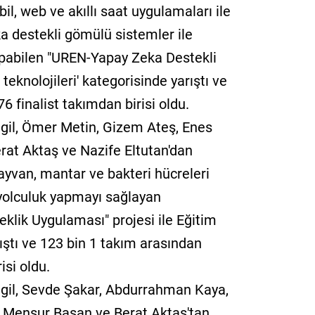
, web ve akıllı saat uygulamaları ile
ka destekli gömülü sistemler ile
yapabilen "UREN-Yapay Zeka Destekli
teknolojileri' kategorisinde yarıştı ve
 finalist takımdan birisi oldu.
tgil, Ömer Metin, Gizem Ateş, Enes
rat Aktaş ve Nazife Eltutan'dan
ayvan, mantar ve bakteri hücreleri
r yolculuk yapmayı sağlayan
lik Uygulaması" projesi ile Eğitim
rıştı ve 123 bin 1 takım arasından
isi oldu.
etgil, Sevde Şakar, Abdurrahman Kaya,
, Mensur Basan ve Berat Aktaş'tan