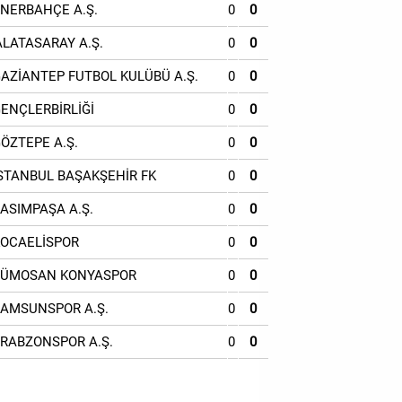
ENERBAHÇE A.Ş.
0
0
ALATASARAY A.Ş.
0
0
GAZİANTEP FUTBOL KULÜBÜ A.Ş.
0
0
GENÇLERBİRLİĞİ
0
0
GÖZTEPE A.Ş.
0
0
İSTANBUL BAŞAKŞEHİR FK
0
0
KASIMPAŞA A.Ş.
0
0
KOCAELİSPOR
0
0
TÜMOSAN KONYASPOR
0
0
SAMSUNSPOR A.Ş.
0
0
TRABZONSPOR A.Ş.
0
0