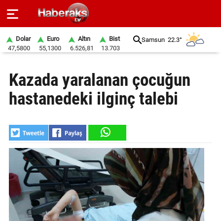
Dolar
Euro
Altın
Bist
Samsun
22.3°
47,5800
55,1300
6.526,81
13.703
GÜNDEM
Kazada yaralanan çocuğun
SPOR
hastanedeki ilginç talebi
YAŞAM
EKONOMİ
BELEDİYELER
SAĞLIK
SİYASET
EĞİTİM