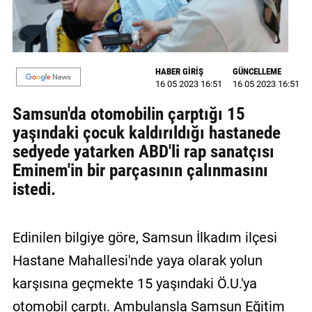
GALERİ
VİDEO
HABER GİRİŞ
GÜNCELLEME
YAZARLAR
16 05 2023 16:51
16 05 2023 16:51
BİZE
Samsun'da otomobilin çarptığı 15
ULAŞIN
yaşındaki çocuk kaldırıldığı hastanede
sedyede yatarken ABD'li rap sanatçısı
Künye
Eminem'in bir parçasının çalınmasını
İletişim
istedi.
Gizlilik
Sözleşmesi
Edinilen bilgiye göre, Samsun İlkadım ilçesi
Kullanıcı
Hastane Mahallesi'nde yaya olarak yolun
Sözleşmesi
karşısına geçmekte 15 yaşındaki Ö.U.'ya
otomobil çarptı. Ambulansla Samsun Eğitim