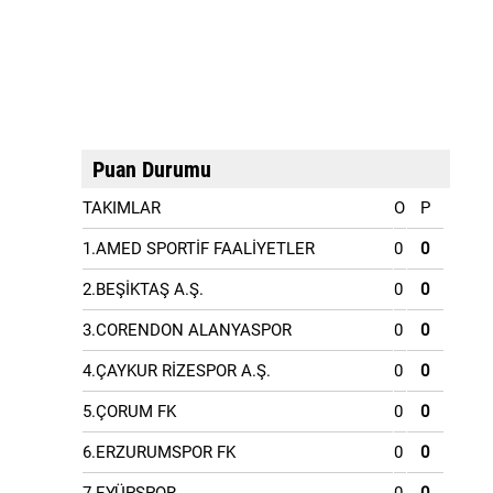
Puan Durumu
TAKIMLAR
O
P
1.AMED SPORTİF FAALİYETLER
0
0
2.BEŞİKTAŞ A.Ş.
0
0
3.CORENDON ALANYASPOR
0
0
4.ÇAYKUR RİZESPOR A.Ş.
0
0
5.ÇORUM FK
0
0
6.ERZURUMSPOR FK
0
0