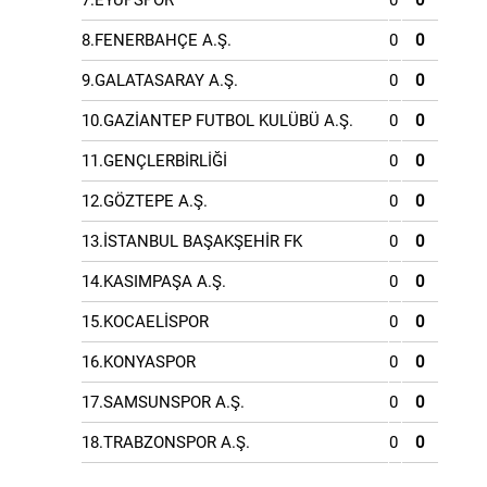
7.EYÜPSPOR
0
0
8.FENERBAHÇE A.Ş.
0
0
9.GALATASARAY A.Ş.
0
0
10.GAZİANTEP FUTBOL KULÜBÜ A.Ş.
0
0
11.GENÇLERBİRLİĞİ
0
0
12.GÖZTEPE A.Ş.
0
0
13.İSTANBUL BAŞAKŞEHİR FK
0
0
14.KASIMPAŞA A.Ş.
0
0
15.KOCAELİSPOR
0
0
16.KONYASPOR
0
0
17.SAMSUNSPOR A.Ş.
0
0
18.TRABZONSPOR A.Ş.
0
0