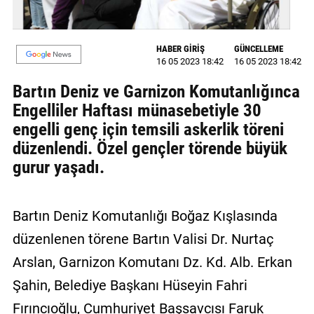
GALERİ
VİDEO
HABER GİRİŞ
GÜNCELLEME
16 05 2023 18:42
16 05 2023 18:42
YAZARLAR
Bartın Deniz ve Garnizon Komutanlığınca
BİZE
Engelliler Haftası münasebetiyle 30
ULAŞIN
engelli genç için temsili askerlik töreni
düzenlendi. Özel gençler törende büyük
Künye
gurur yaşadı.
İletişim
Gizlilik
Bartın Deniz Komutanlığı Boğaz Kışlasında
Sözleşmesi
düzenlenen törene Bartın Valisi Dr. Nurtaç
Kullanıcı
Arslan, Garnizon Komutanı Dz. Kd. Alb. Erkan
Sözleşmesi
Şahin, Belediye Başkanı Hüseyin Fahri
Fırıncıoğlu, Cumhuriyet Başsavcısı Faruk