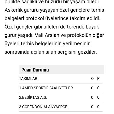
birlikte sağlıklı ve huzurlu bir yaşam diledi.
Askerlik gururu yaşayan özel gençlere terhis
belgeleri protokol üyelerince takdim edildi.
Özel gençler gibi aileleri de törende büyük
gurur yaşadı. Vali Arslan ve protokolün diğer
üyeleri terhis belgelerinin verilmesinin
sonrasında açılan silah sergisini gezdiler.
Puan Durumu
TAKIMLAR
O
P
1.AMED SPORTİF FAALİYETLER
0
0
2.BEŞİKTAŞ A.Ş.
0
0
3.CORENDON ALANYASPOR
0
0