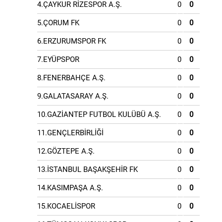
4.ÇAYKUR RİZESPOR A.Ş.
0
0
5.ÇORUM FK
0
0
6.ERZURUMSPOR FK
0
0
7.EYÜPSPOR
0
0
8.FENERBAHÇE A.Ş.
0
0
9.GALATASARAY A.Ş.
0
0
10.GAZİANTEP FUTBOL KULÜBÜ A.Ş.
0
0
11.GENÇLERBİRLİĞİ
0
0
12.GÖZTEPE A.Ş.
0
0
13.İSTANBUL BAŞAKŞEHİR FK
0
0
14.KASIMPAŞA A.Ş.
0
0
15.KOCAELİSPOR
0
0