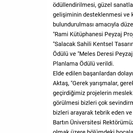
ödüllendirilmesi, güzel sanatl
gelişiminin desteklenmesi v
bulundurulması amacıyla düze
"Rami Kütüphanesi Peyzaj Proje
"Salacak Sahili Kentsel Tasarı
Ödülü ve "Meles Deresi Peyzaj 
Planlama Ödülü verildi.
Elde edilen başarılardan dolay
Aktaş, "Gerek yarışmalar, gere
geçirdiğimiz projelerin meslek
görülmesi bizleri çok sevindirm
bizleri arayarak tebrik eden v
Bartın Üniversitesi Rektörümü
olmak üzere bölümdeki hocala