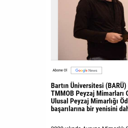
GALERİ
VİDEO
YAZARLAR
BİZE
ULAŞIN
Künye
İletişim
Bartın Üniversitesi (BARÜ
Gizlilik
TMMOB Peyzaj Mimarları O
Sözleşmesi
Ulusal Peyzaj Mimarlığı Ödü
Kullanıcı
başarılarına bir yenisini da
Sözleşmesi