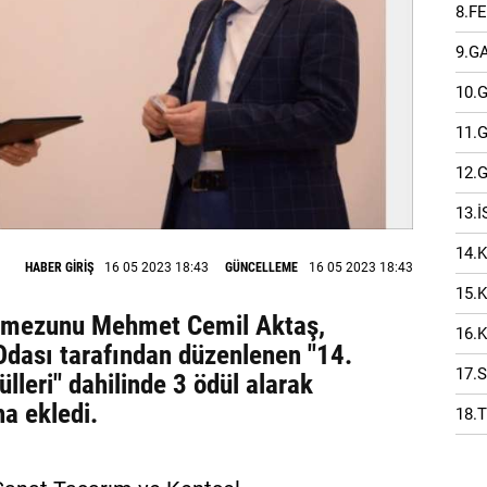
8.F
9.G
10.
11.
12.
13.
14.
HABER GİRİŞ
16 05 2023 18:43
GÜNCELLEME
16 05 2023 18:43
15.
) mezunu Mehmet Cemil Aktaş,
16.
dası tarafından düzenlenen "14.
17.
lleri" dahilinde 3 ödül alarak
ha ekledi.
18.