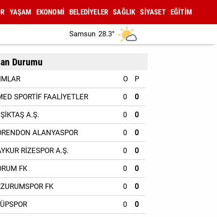
OR
YAŞAM
EKONOMİ
BELEDİYELER
SAĞLIK
SİYASET
EĞİTİM
Samsun
28.3°
an Durumu
IMLAR
O
P
MED SPORTİF FAALİYETLER
0
0
EŞİKTAŞ A.Ş.
0
0
ORENDON ALANYASPOR
0
0
AYKUR RİZESPOR A.Ş.
0
0
ORUM FK
0
0
RZURUMSPOR FK
0
0
YÜPSPOR
0
0