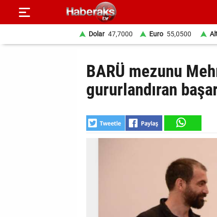
Dolar
47,7000
Euro
55,0500
Al
GÜNDEM
BARÜ mezunu Mehm
SPOR
gururlandıran başar
YAŞAM
EKONOMİ
BELEDİYELER
SAĞLIK
SİYASET
EĞİTİM