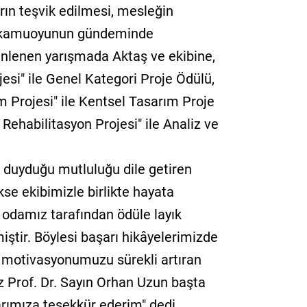
arın teşvik edilmesi, mesleğin
e kamuoyunun gündeminde
nlenen yarışmada Aktaş ve ekibine,
si" ile Genel Kategori Proje Ödülü,
m Projesi" ile Kentsel Tasarım Proje
Rehabilitasyon Projesi" ile Analiz ve
ı duyduğu mutluluğu dile getiren
kse ekibimizle birlikte hayata
 odamız tarafından ödüle layık
iştir. Böylesi başarı hikâyelerimizde
e motivasyonumuzu sürekli artıran
z Prof. Dr. Sayın Orhan Uzun başta
rımıza teşekkür ederim" dedi.