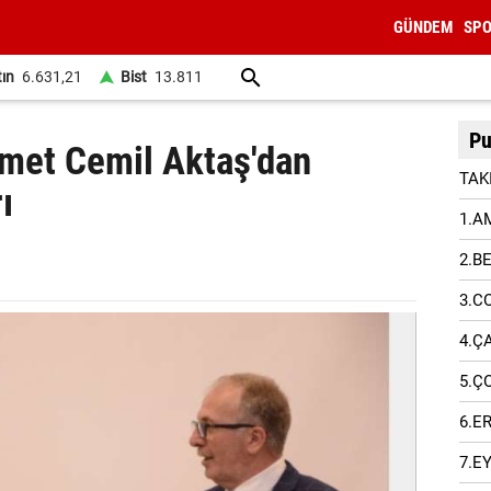
GÜNDEM
SP
tın
6.631,21
Bist
13.811
Pu
et Cemil Aktaş'dan
TAK
ı
1.A
2.B
3.C
4.Ç
5.Ç
6.E
7.E