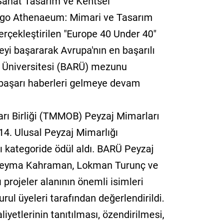
Sanat Tasarım ve Kentsel
cago Athenaeum: Mimari ve Tasarım
rçekleştirilen "Europe 40 Under 40"
eyi başararak Avrupa'nın en başarılı
n Üniversitesi (BARÜ) mezunu
başarı haberleri gelmeye devam
rı Birliği (TMMOB) Peyzaj Mimarları
14. Ulusal Peyzaj Mimarlığı
rı kategoride ödül aldı. BARÜ Peyzaj
Şeyma Kahraman, Lokman Turunç ve
 projeler alanının önemli isimleri
urul üyeleri tarafından değerlendirildi.
liyetlerinin tanıtılması, özendirilmesi,