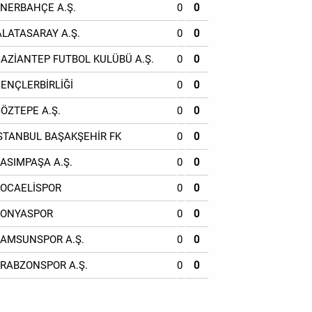
ENERBAHÇE A.Ş.
0
0
ALATASARAY A.Ş.
0
0
GAZİANTEP FUTBOL KULÜBÜ A.Ş.
0
0
GENÇLERBİRLİĞİ
0
0
GÖZTEPE A.Ş.
0
0
İSTANBUL BAŞAKŞEHİR FK
0
0
KASIMPAŞA A.Ş.
0
0
KOCAELİSPOR
0
0
KONYASPOR
0
0
SAMSUNSPOR A.Ş.
0
0
TRABZONSPOR A.Ş.
0
0