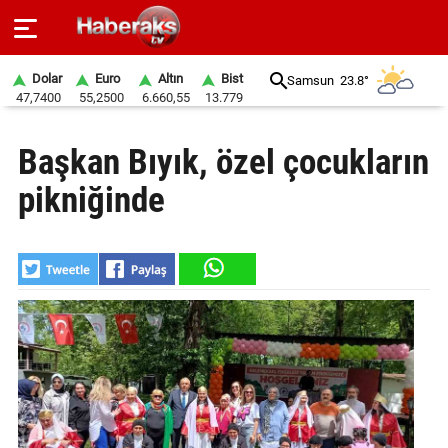
Dolar
Euro
Altın
Bist
Samsun
23.8°
47,7400
55,2500
6.660,55
13.779
GÜNDEM
Başkan Bıyık, özel çocukların
SPOR
pikniğinde
YAŞAM
EKONOMİ
BELEDİYELER
SAĞLIK
SİYASET
EĞİTİM