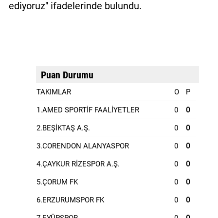
ediyoruz" ifadelerinde bulundu.
Puan Durumu
TAKIMLAR
O
P
1.AMED SPORTİF FAALİYETLER
0
0
2.BEŞİKTAŞ A.Ş.
0
0
3.CORENDON ALANYASPOR
0
0
4.ÇAYKUR RİZESPOR A.Ş.
0
0
5.ÇORUM FK
0
0
6.ERZURUMSPOR FK
0
0