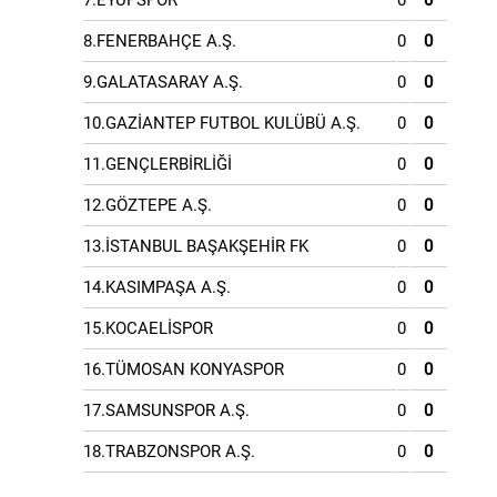
7.EYÜPSPOR
0
0
8.FENERBAHÇE A.Ş.
0
0
9.GALATASARAY A.Ş.
0
0
10.GAZİANTEP FUTBOL KULÜBÜ A.Ş.
0
0
11.GENÇLERBİRLİĞİ
0
0
12.GÖZTEPE A.Ş.
0
0
13.İSTANBUL BAŞAKŞEHİR FK
0
0
14.KASIMPAŞA A.Ş.
0
0
15.KOCAELİSPOR
0
0
16.TÜMOSAN KONYASPOR
0
0
17.SAMSUNSPOR A.Ş.
0
0
18.TRABZONSPOR A.Ş.
0
0