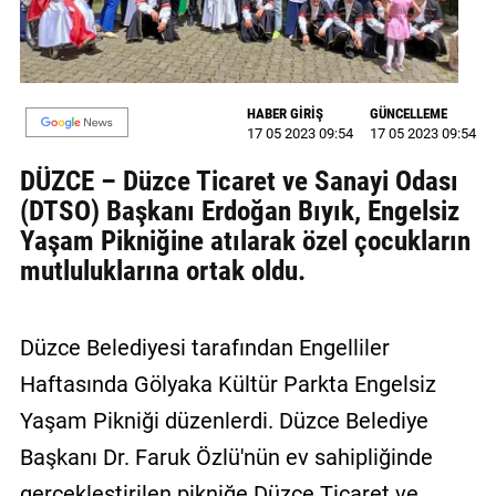
GALERİ
VİDEO
HABER GİRİŞ
GÜNCELLEME
YAZARLAR
17 05 2023 09:54
17 05 2023 09:54
BİZE
DÜZCE – Düzce Ticaret ve Sanayi Odası
ULAŞIN
(DTSO) Başkanı Erdoğan Bıyık, Engelsiz
Yaşam Pikniğine atılarak özel çocukların
Künye
mutluluklarına ortak oldu.
İletişim
Gizlilik
Düzce Belediyesi tarafından Engelliler
Sözleşmesi
Haftasında Gölyaka Kültür Parkta Engelsiz
Kullanıcı
Yaşam Pikniği düzenlerdi. Düzce Belediye
Sözleşmesi
Başkanı Dr. Faruk Özlü'nün ev sahipliğinde
gerçekleştirilen pikniğe Düzce Ticaret ve