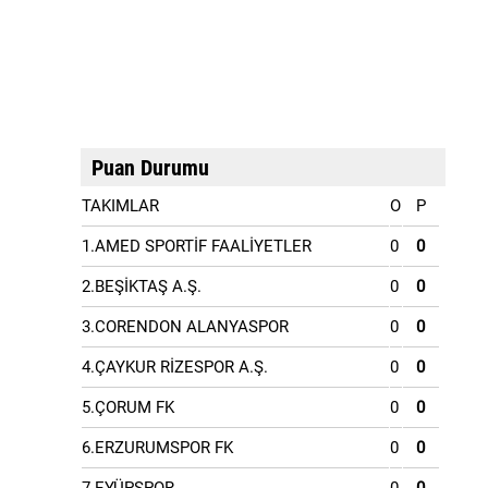
Puan Durumu
TAKIMLAR
O
P
1.AMED SPORTİF FAALİYETLER
0
0
2.BEŞİKTAŞ A.Ş.
0
0
3.CORENDON ALANYASPOR
0
0
4.ÇAYKUR RİZESPOR A.Ş.
0
0
5.ÇORUM FK
0
0
6.ERZURUMSPOR FK
0
0