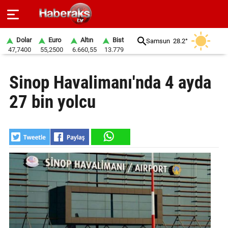
Dolar
Euro
Altın
Bist
Samsun
28.2°
47,7400
55,2500
6.660,55
13.779
GÜNDEM
Sinop Havalimanı'nda 4 ayda
SPOR
27 bin yolcu
YAŞAM
EKONOMİ
BELEDİYELER
SAĞLIK
SİYASET
EĞİTİM