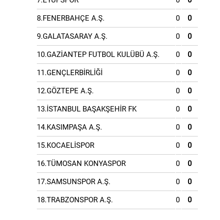
7.EYÜPSPOR
0
0
8.FENERBAHÇE A.Ş.
0
0
9.GALATASARAY A.Ş.
0
0
10.GAZİANTEP FUTBOL KULÜBÜ A.Ş.
0
0
11.GENÇLERBİRLİĞİ
0
0
12.GÖZTEPE A.Ş.
0
0
13.İSTANBUL BAŞAKŞEHİR FK
0
0
14.KASIMPAŞA A.Ş.
0
0
15.KOCAELİSPOR
0
0
16.TÜMOSAN KONYASPOR
0
0
17.SAMSUNSPOR A.Ş.
0
0
18.TRABZONSPOR A.Ş.
0
0