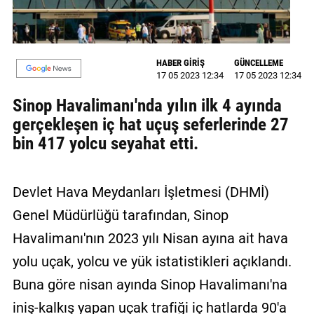
GALERİ
VİDEO
HABER GİRİŞ
GÜNCELLEME
17 05 2023 12:34
17 05 2023 12:34
YAZARLAR
Sinop Havalimanı'nda yılın ilk 4 ayında
BİZE
gerçekleşen iç hat uçuş seferlerinde 27
ULAŞIN
bin 417 yolcu seyahat etti.
Künye
İletişim
Devlet Hava Meydanları İşletmesi (DHMİ)
Gizlilik
Genel Müdürlüğü tarafından, Sinop
Sözleşmesi
Havalimanı'nın 2023 yılı Nisan ayına ait hava
Kullanıcı
yolu uçak, yolcu ve yük istatistikleri açıklandı.
Sözleşmesi
Buna göre nisan ayında Sinop Havalimanı'na
iniş-kalkış yapan uçak trafiği iç hatlarda 90'a