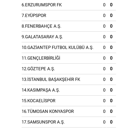
6.ERZURUMSPOR FK
0
0
7.EYÜPSPOR
0
0
8.FENERBAHÇE A.Ş.
0
0
9.GALATASARAY A.Ş.
0
0
10.GAZİANTEP FUTBOL KULÜBÜ A.Ş.
0
0
11.GENÇLERBİRLİĞİ
0
0
12.GÖZTEPE A.Ş.
0
0
13.İSTANBUL BAŞAKŞEHİR FK
0
0
14.KASIMPAŞA A.Ş.
0
0
15.KOCAELİSPOR
0
0
16.TÜMOSAN KONYASPOR
0
0
17.SAMSUNSPOR A.Ş.
0
0