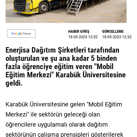
GALERİ
VİDEO
HABER GİRİŞ
GÜNCELLEME
YAZARLAR
18 05 2023 12:32
18 05 2023 12:32
BİZE
Enerjisa Dağıtım Şirketleri tarafından
ULAŞIN
oluşturulan ve şu ana kadar 5 binden
fazla öğrenciye eğitim veren "Mobil
Künye
Eğitim Merkezi" Karabük Üniversitesine
İletişim
geldi.
Gizlilik
Sözleşmesi
Karabük Üniversitesine gelen "Mobil Eğitim
Kullanıcı
Merkezi" ile sektörün geleceği olan
Sözleşmesi
öğrencilere uygulamalı olarak dağıtım
sektörünün çalışma prensipleri gösterilerek