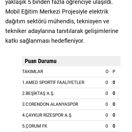
yaklaşık 5 binden fazla öğrenciye ulaşıldı.
Mobil Eğitim Merkezi Projesiyle elektrik
dağıtım sektörü mühendis, teknisyen ve
tekniker adaylarına tanıtılarak gelişimlerine
katkı sağlanması hedefleniyor.
Puan Durumu
TAKIMLAR
O
P
1.AMED SPORTİF FAALİYETLER
0
0
2.BEŞİKTAŞ A.Ş.
0
0
3.CORENDON ALANYASPOR
0
0
4.ÇAYKUR RİZESPOR A.Ş.
0
0
5.ÇORUM FK
0
0