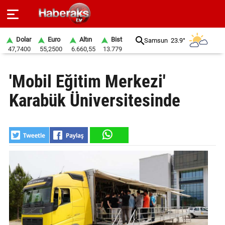
Dolar
Euro
Altın
Bist
Samsun
23.9°
47,7400
55,2500
6.660,55
13.779
GÜNDEM
'Mobil Eğitim Merkezi'
SPOR
Karabük Üniversitesinde
YAŞAM
EKONOMİ
BELEDİYELER
SAĞLIK
SİYASET
EĞİTİM