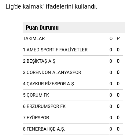
Lig'de kalmak" ifadelerini kullandı.
Puan Durumu
TAKIMLAR
O
P
1.AMED SPORTİF FAALİYETLER
0
0
2.BEŞİKTAŞ A.Ş.
0
0
3.CORENDON ALANYASPOR
0
0
4.ÇAYKUR RİZESPOR A.Ş.
0
0
5.ÇORUM FK
0
0
6.ERZURUMSPOR FK
0
0
7.EYÜPSPOR
0
0
8.FENERBAHÇE A.Ş.
0
0