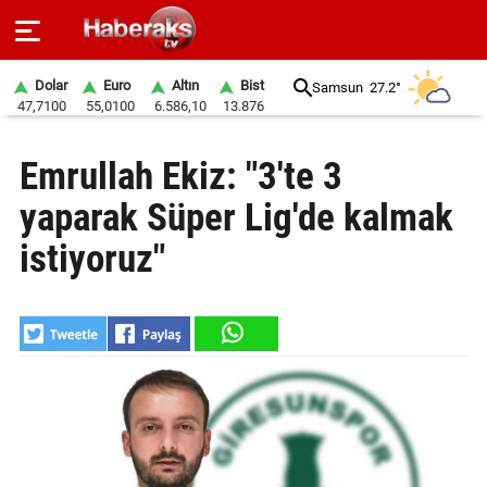
Dolar
Euro
Altın
Bist
Samsun
27.2°
47,7100
55,0100
6.586,10
13.876
GÜNDEM
Emrullah Ekiz: "3'te 3
SPOR
yaparak Süper Lig'de kalmak
YAŞAM
istiyoruz"
EKONOMİ
BELEDİYELER
SAĞLIK
SİYASET
EĞİTİM