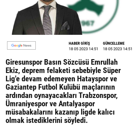
GALERİ
VİDEO
YAZARLAR
HABER GİRİŞ
GÜNCELLEME
BİZE
18 05 2023 14:51
18 05 2023 14:51
ULAŞIN
Giresunspor Basın Sözcüsü Emrullah
Künye
Ekiz, deprem felaketi sebebiyle Süper
Lig'e devam edemeyen Hatayspor ve
İletişim
Gaziantep Futbol Kulübü maçlarının
Gizlilik
ardından oynayacakları Trabzonspor,
Sözleşmesi
Ümraniyespor ve Antalyaspor
müsabakalarını kazanıp ligde kalıcı
Kullanıcı
olmak istediklerini söyledi.
Sözleşmesi