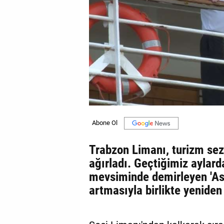
GALERİ
VİDEO
YAZARLAR
BİZE
ULAŞIN
Künye
İletişim
Trabzon Limanı, turizm sez
Gizlilik
ağırladı. Geçtiğimiz aylard
Sözleşmesi
mevsiminde demirleyen 'Ast
Kullanıcı
artmasıyla birlikte yeniden
Sözleşmesi