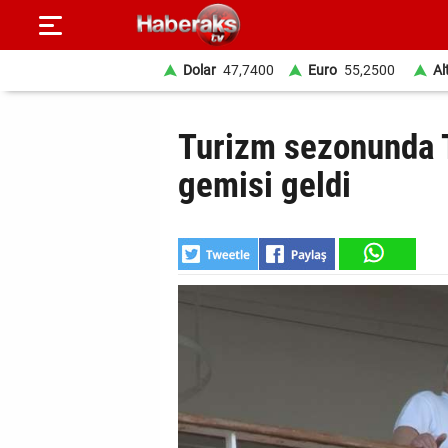
Dolar
47,7400
Euro
55,2500
Al
GÜNDEM
Turizm sezonunda T
SPOR
gemisi geldi
YAŞAM
EKONOMİ
BELEDİYELER
SAĞLIK
SİYASET
EĞİTİM