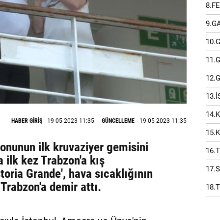
8.F
9.G
10.
11.
12.
13.
14.
HABER GİRİŞ
19 05 2023 11:35
GÜNCELLEME
19 05 2023 11:35
15.
onunun ilk kruvaziyer gemisini
16.
a ilk kez Trabzon'a kış
17.
oria Grande', hava sıcaklığının
 Trabzon'a demir attı.
18.