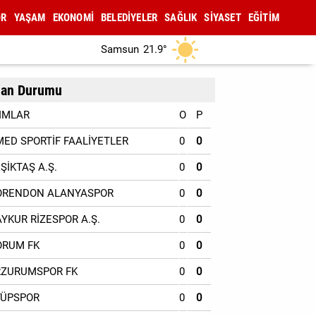
OR
YAŞAM
EKONOMİ
BELEDİYELER
SAĞLIK
SİYASET
EĞİTİM
Samsun
21.9°
an Durumu
IMLAR
O
P
MED SPORTİF FAALİYETLER
0
0
EŞİKTAŞ A.Ş.
0
0
ORENDON ALANYASPOR
0
0
AYKUR RİZESPOR A.Ş.
0
0
ORUM FK
0
0
RZURUMSPOR FK
0
0
YÜPSPOR
0
0