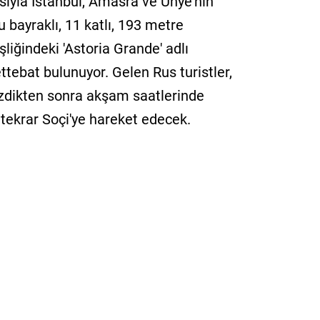
sıyla İstanbul, Amasra ve Ünye'nin
 bayraklı, 11 katlı, 193 metre
iğindeki 'Astoria Grande' adlı
tebat bulunuyor. Gelen Rus turistler,
gezdikten sonra akşam saatlerinde
tekrar Soçi'ye hareket edecek.