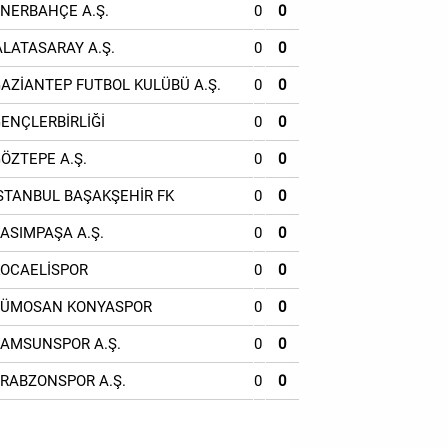
ENERBAHÇE A.Ş.
0
0
ALATASARAY A.Ş.
0
0
GAZİANTEP FUTBOL KULÜBÜ A.Ş.
0
0
GENÇLERBİRLİĞİ
0
0
GÖZTEPE A.Ş.
0
0
İSTANBUL BAŞAKŞEHİR FK
0
0
KASIMPAŞA A.Ş.
0
0
KOCAELİSPOR
0
0
TÜMOSAN KONYASPOR
0
0
SAMSUNSPOR A.Ş.
0
0
TRABZONSPOR A.Ş.
0
0