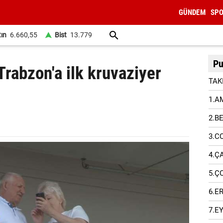
GÜNDEM
SP
tın
6.660,55
Bist
13.779
Pu
rabzon'a ilk kruvaziyer
TAK
1.A
2.B
3.C
4.Ç
5.Ç
6.E
7.E