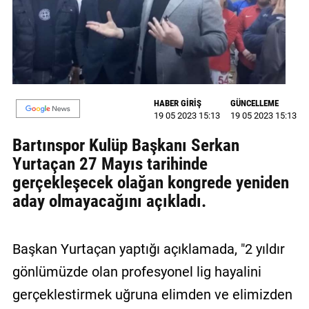
GALERİ
VİDEO
YAZARLAR
HABER GİRİŞ
GÜNCELLEME
BİZE
19 05 2023 15:13
19 05 2023 15:13
ULAŞIN
Bartınspor Kulüp Başkanı Serkan
Künye
Yurtaçan 27 Mayıs tarihinde
İletişim
gerçekleşecek olağan kongrede yeniden
aday olmayacağını açıkladı.
Gizlilik
Sözleşmesi
Başkan Yurtaçan yaptığı açıklamada, "2 yıldır
Kullanıcı
gönlümüzde olan profesyonel lig hayalini
Sözleşmesi
gerçeklestirmek uğruna elimden ve elimizden