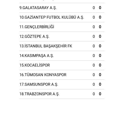
9.GALATASARAY A.Ş.
0
0
10.GAZİANTEP FUTBOL KULÜBÜ A.Ş.
0
0
11.GENÇLERBİRLİĞİ
0
0
12.GÖZTEPE A.Ş.
0
0
13.İSTANBUL BAŞAKŞEHİR FK
0
0
14.KASIMPAŞA A.Ş.
0
0
15.KOCAELİSPOR
0
0
16.TÜMOSAN KONYASPOR
0
0
17.SAMSUNSPOR A.Ş.
0
0
18.TRABZONSPOR A.Ş.
0
0