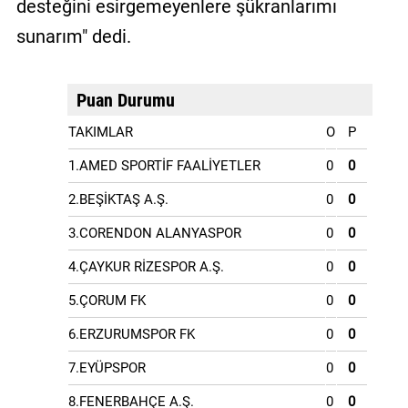
desteğini esirgemeyenlere şükranlarımı
sunarım" dedi.
Puan Durumu
TAKIMLAR
O
P
1.AMED SPORTİF FAALİYETLER
0
0
2.BEŞİKTAŞ A.Ş.
0
0
3.CORENDON ALANYASPOR
0
0
4.ÇAYKUR RİZESPOR A.Ş.
0
0
5.ÇORUM FK
0
0
6.ERZURUMSPOR FK
0
0
7.EYÜPSPOR
0
0
8.FENERBAHÇE A.Ş.
0
0