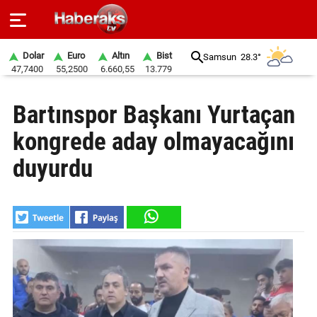
Dolar
Euro
Altın
Bist
Samsun
28.3°
47,7400
55,2500
6.660,55
13.779
GÜNDEM
Bartınspor Başkanı Yurtaçan
SPOR
kongrede aday olmayacağını
YAŞAM
duyurdu
EKONOMİ
BELEDİYELER
SAĞLIK
SİYASET
EĞİTİM