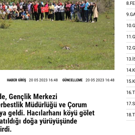
8.F
9.G
10.
11.
12.
13.
14.
HABER GİRİŞ
20 05 2023 16:48
GÜNCELLEME
20 05 2023 16:48
15.
16.
de, Gençlik Merkezi
erbestlik Müdürlüğü ve Çorum
17.
ya geldi. Hacılarhanı köyü gölet
18.
katıldığı doğa yürüyüşünde
irdi.