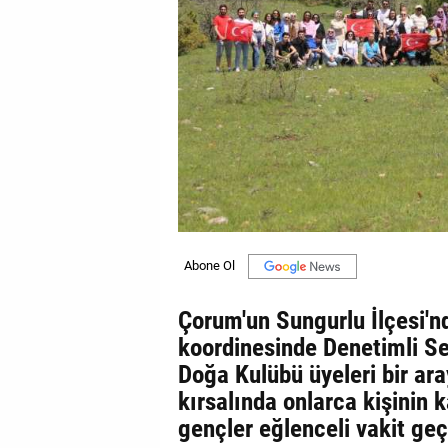
GALERİ
VİDEO
YAZARLAR
BİZE
ULAŞIN
Künye
İletişim
Gizlilik
Çorum'un Sungurlu İlçesi'n
Sözleşmesi
koordinesinde Denetimli S
Doğa Kulübü üyeleri bir ara
Kullanıcı
kırsalında onlarca kişinin 
Sözleşmesi
gençler eğlenceli vakit geç