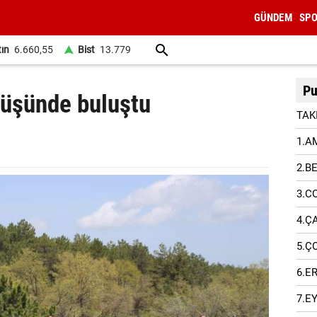
GÜNDEM
SP
tın
6.660,55
Bist
13.779
Pu
yüşünde buluştu
TAK
1.A
2.B
3.C
4.Ç
5.Ç
6.E
7.E