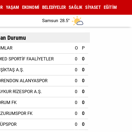
OR
YAŞAM
EKONOMİ
BELEDİYELER
SAĞLIK
SİYASET
EĞİTİM
Samsun
28.5°
an Durumu
IMLAR
O
P
MED SPORTİF FAALİYETLER
0
0
EŞİKTAŞ A.Ş.
0
0
ORENDON ALANYASPOR
0
0
AYKUR RİZESPOR A.Ş.
0
0
ORUM FK
0
0
RZURUMSPOR FK
0
0
YÜPSPOR
0
0