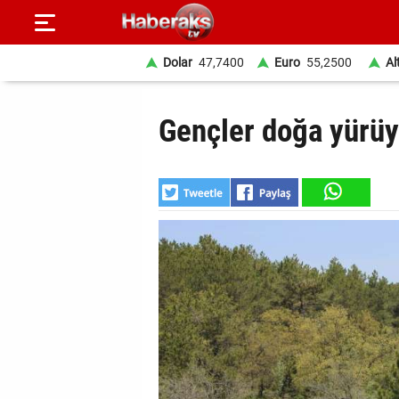
Dolar
47,7400
Euro
55,2500
Al
GÜNDEM
Gençler doğa yürü
SPOR
YAŞAM
EKONOMİ
BELEDİYELER
SAĞLIK
SİYASET
EĞİTİM