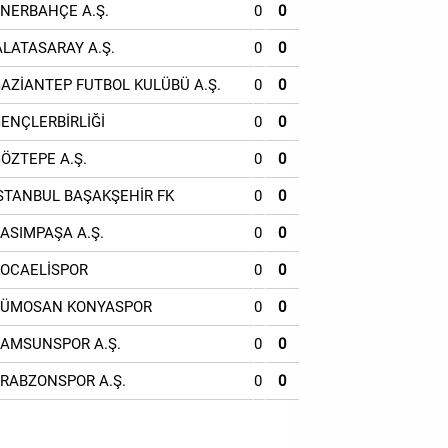
ENERBAHÇE A.Ş.
0
0
ALATASARAY A.Ş.
0
0
GAZİANTEP FUTBOL KULÜBÜ A.Ş.
0
0
GENÇLERBİRLİĞİ
0
0
GÖZTEPE A.Ş.
0
0
İSTANBUL BAŞAKŞEHİR FK
0
0
KASIMPAŞA A.Ş.
0
0
KOCAELİSPOR
0
0
TÜMOSAN KONYASPOR
0
0
SAMSUNSPOR A.Ş.
0
0
TRABZONSPOR A.Ş.
0
0