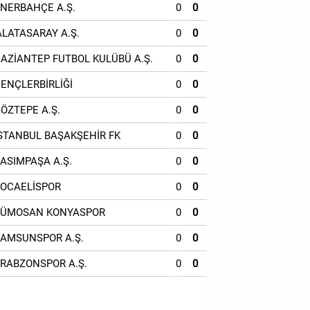
ENERBAHÇE A.Ş.
0
0
ALATASARAY A.Ş.
0
0
GAZİANTEP FUTBOL KULÜBÜ A.Ş.
0
0
GENÇLERBİRLİĞİ
0
0
GÖZTEPE A.Ş.
0
0
İSTANBUL BAŞAKŞEHİR FK
0
0
KASIMPAŞA A.Ş.
0
0
KOCAELİSPOR
0
0
TÜMOSAN KONYASPOR
0
0
SAMSUNSPOR A.Ş.
0
0
TRABZONSPOR A.Ş.
0
0