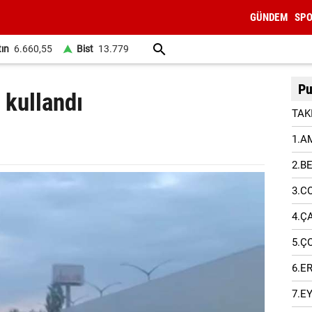
GÜNDEM
SP
tın
6.660,55
Bist
13.779
Pu
 kullandı
TAK
1.A
2.B
3.C
4.Ç
5.Ç
6.E
7.E