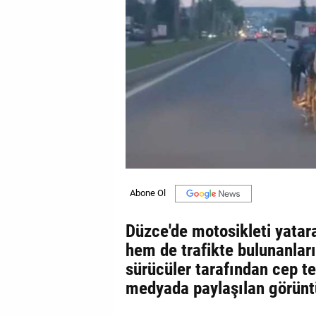
GALERİ
VİDEO
YAZARLAR
BİZE
ULAŞIN
Künye
İletişim
Gizlilik
Düzce'de motosikleti yatar
Sözleşmesi
hem de trafikte bulunanları
Kullanıcı
sürücüler tarafından cep te
Sözleşmesi
medyada paylaşılan görüntü