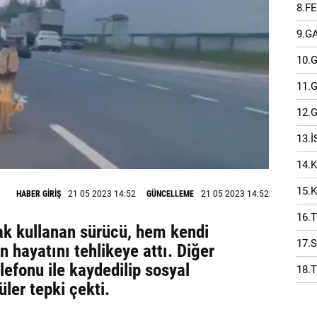
8.F
9.G
10.
11.
12.
13.
14.
15.
HABER GİRİŞ
21 05 2023 14:52
GÜNCELLEME
21 05 2023 14:52
16.
ak kullanan sürücü, hem kendi
17.
n hayatını tehlikeye attı. Diğer
lefonu ile kaydedilip sosyal
18.
ler tepki çekti.