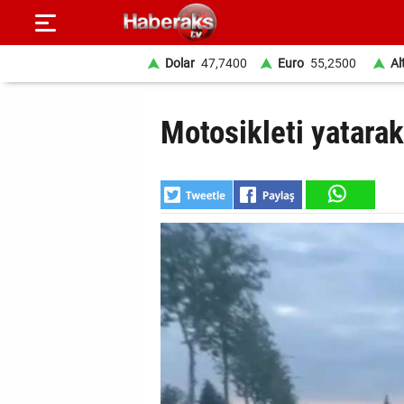
Dolar
47,7400
Euro
55,2500
Al
GÜNDEM
Motosikleti yatarak
SPOR
YAŞAM
EKONOMİ
BELEDİYELER
SAĞLIK
SİYASET
EĞİTİM