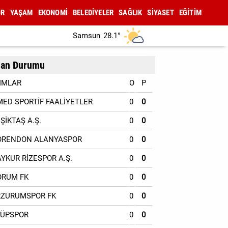
OR
YAŞAM
EKONOMİ
BELEDİYELER
SAĞLIK
SİYASET
EĞİTİM
Samsun
28.1°
an Durumu
IMLAR
O
P
MED SPORTİF FAALİYETLER
0
0
EŞİKTAŞ A.Ş.
0
0
ORENDON ALANYASPOR
0
0
AYKUR RİZESPOR A.Ş.
0
0
ORUM FK
0
0
RZURUMSPOR FK
0
0
YÜPSPOR
0
0