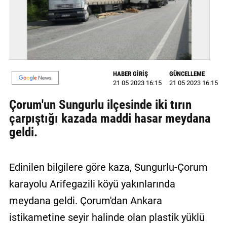
GALERİ
VİDEO
YAZARLAR
HABER GİRİŞ
GÜNCELLEME
BİZE
21 05 2023 16:15
21 05 2023 16:15
ULAŞIN
Çorum'un Sungurlu ilçesinde iki tırın
Künye
çarpıştığı kazada maddi hasar meydana
geldi.
İletişim
Gizlilik
Sözleşmesi
Edinilen bilgilere göre kaza, Sungurlu-Çorum
karayolu Arifegazili köyü yakınlarında
Kullanıcı
meydana geldi. Çorum'dan Ankara
Sözleşmesi
istikametine seyir halinde olan plastik yüklü