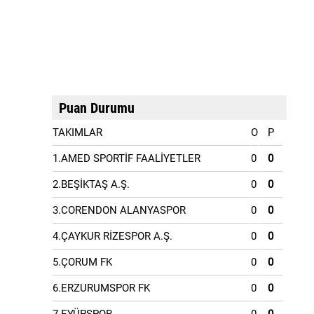
Puan Durumu
TAKIMLAR
O
P
1.AMED SPORTİF FAALİYETLER
0
0
2.BEŞİKTAŞ A.Ş.
0
0
3.CORENDON ALANYASPOR
0
0
4.ÇAYKUR RİZESPOR A.Ş.
0
0
5.ÇORUM FK
0
0
6.ERZURUMSPOR FK
0
0