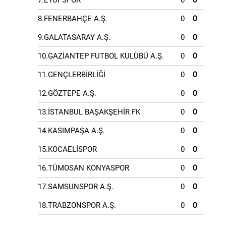
7.EYÜPSPOR
0
0
8.FENERBAHÇE A.Ş.
0
0
9.GALATASARAY A.Ş.
0
0
10.GAZİANTEP FUTBOL KULÜBÜ A.Ş.
0
0
11.GENÇLERBİRLİĞİ
0
0
12.GÖZTEPE A.Ş.
0
0
13.İSTANBUL BAŞAKŞEHİR FK
0
0
14.KASIMPAŞA A.Ş.
0
0
15.KOCAELİSPOR
0
0
16.TÜMOSAN KONYASPOR
0
0
17.SAMSUNSPOR A.Ş.
0
0
18.TRABZONSPOR A.Ş.
0
0