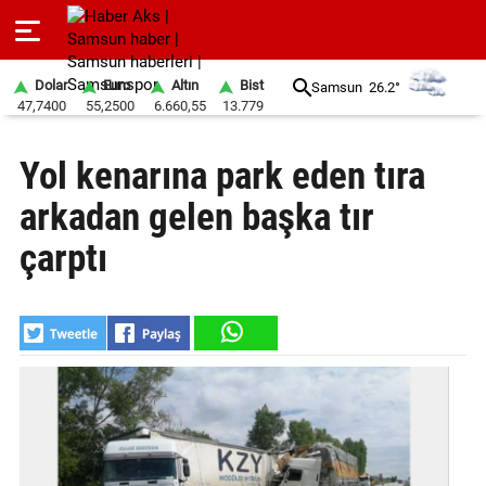
Dolar
Euro
Altın
Bist
Samsun
26.2°
47,7400
55,2500
6.660,55
13.779
GÜNDEM
Yol kenarına park eden tıra
SPOR
arkadan gelen başka tır
YAŞAM
çarptı
EKONOMİ
BELEDİYELER
SAĞLIK
SİYASET
EĞİTİM