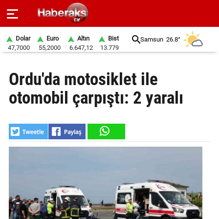
Dolar
Euro
Altın
Bist
Samsun
26.8°
47,7000
55,2000
6.647,12
13.779
GÜNDEM
Ordu'da motosiklet ile
SPOR
otomobil çarpıştı: 2 yaralı
YAŞAM
EKONOMİ
BELEDİYELER
SAĞLIK
SİYASET
EĞİTİM