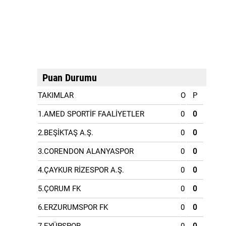
Puan Durumu
TAKIMLAR
O
P
1.AMED SPORTİF FAALİYETLER
0
0
2.BEŞİKTAŞ A.Ş.
0
0
3.CORENDON ALANYASPOR
0
0
4.ÇAYKUR RİZESPOR A.Ş.
0
0
5.ÇORUM FK
0
0
6.ERZURUMSPOR FK
0
0