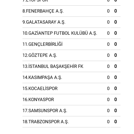
7.EYÜPSPOR
0
0
8.FENERBAHÇE A.Ş.
0
0
9.GALATASARAY A.Ş.
0
0
10.GAZİANTEP FUTBOL KULÜBÜ A.Ş.
0
0
11.GENÇLERBİRLİĞİ
0
0
12.GÖZTEPE A.Ş.
0
0
13.İSTANBUL BAŞAKŞEHİR FK
0
0
14.KASIMPAŞA A.Ş.
0
0
15.KOCAELİSPOR
0
0
16.KONYASPOR
0
0
17.SAMSUNSPOR A.Ş.
0
0
18.TRABZONSPOR A.Ş.
0
0