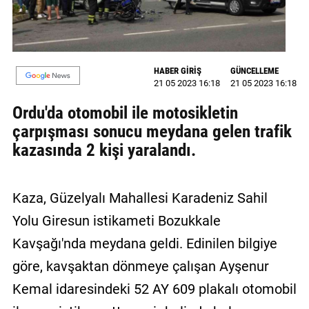
GALERİ
VİDEO
HABER GİRİŞ
GÜNCELLEME
YAZARLAR
21 05 2023 16:18
21 05 2023 16:18
BİZE
Ordu'da otomobil ile motosikletin
ULAŞIN
çarpışması sonucu meydana gelen trafik
kazasında 2 kişi yaralandı.
Künye
İletişim
Kaza, Güzelyalı Mahallesi Karadeniz Sahil
Gizlilik
Yolu Giresun istikameti Bozukkale
Sözleşmesi
Kavşağı'nda meydana geldi. Edinilen bilgiye
Kullanıcı
göre, kavşaktan dönmeye çalışan Ayşenur
Sözleşmesi
Kemal idaresindeki 52 AY 609 plakalı otomobil