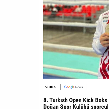
GALERİ
VİDEO
YAZARLAR
BİZE
ULAŞIN
Künye
İletişim
Gizlilik
Sözleşmesi
Kullanıcı
Sözleşmesi
8. Turkısh Open Kick Bok
Doğan Spor Kulübü sporcul