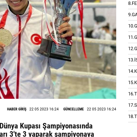
8.F
9.G
10.
11.
12.
13.
14.
15.
16.
17.
HABER GİRİŞ
22 05 2023 16:24
GÜNCELLEME
22 05 2023 16:24
18.
s Dünya Kupası Şampiyonasında
arı 3'te 3 yaparak şampiyonaya