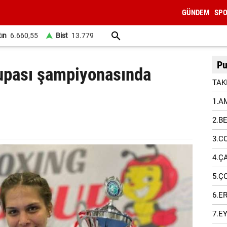
GÜNDEM
SP
tın
6.660,55
Bist
13.779
Pu
upası şampiyonasında
TAK
1.A
2.B
3.C
4.Ç
5.Ç
6.E
7.E