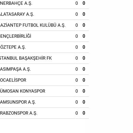
ENERBAHÇE A.Ş.
0
0
ALATASARAY A.Ş.
0
0
GAZİANTEP FUTBOL KULÜBÜ A.Ş.
0
0
GENÇLERBİRLİĞİ
0
0
GÖZTEPE A.Ş.
0
0
İSTANBUL BAŞAKŞEHİR FK
0
0
KASIMPAŞA A.Ş.
0
0
KOCAELİSPOR
0
0
TÜMOSAN KONYASPOR
0
0
SAMSUNSPOR A.Ş.
0
0
TRABZONSPOR A.Ş.
0
0