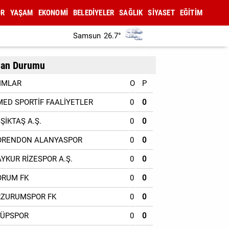
OR
YAŞAM
EKONOMİ
BELEDİYELER
SAĞLIK
SİYASET
EĞİTİM
Samsun
26.7°
an Durumu
IMLAR
O
P
MED SPORTİF FAALİYETLER
0
0
EŞİKTAŞ A.Ş.
0
0
ORENDON ALANYASPOR
0
0
AYKUR RİZESPOR A.Ş.
0
0
ORUM FK
0
0
RZURUMSPOR FK
0
0
YÜPSPOR
0
0