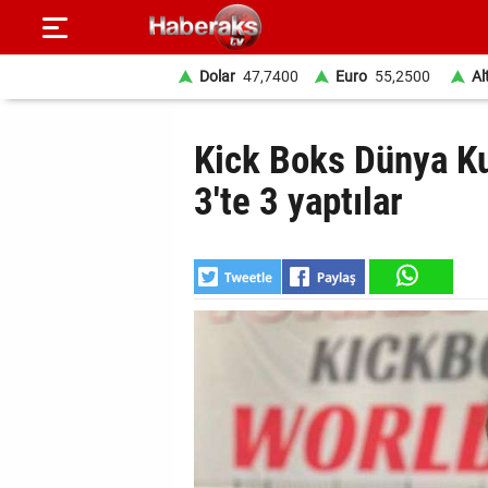
Dolar
47,7400
Euro
55,2500
Al
GÜNDEM
Kick Boks Dünya K
SPOR
3'te 3 yaptılar
YAŞAM
EKONOMİ
BELEDİYELER
SAĞLIK
SİYASET
EĞİTİM