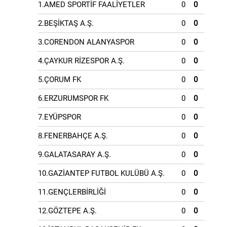
1.AMED SPORTİF FAALİYETLER
0
0
2.BEŞİKTAŞ A.Ş.
0
0
3.CORENDON ALANYASPOR
0
0
4.ÇAYKUR RİZESPOR A.Ş.
0
0
5.ÇORUM FK
0
0
6.ERZURUMSPOR FK
0
0
7.EYÜPSPOR
0
0
8.FENERBAHÇE A.Ş.
0
0
9.GALATASARAY A.Ş.
0
0
10.GAZİANTEP FUTBOL KULÜBÜ A.Ş.
0
0
11.GENÇLERBİRLİĞİ
0
0
12.GÖZTEPE A.Ş.
0
0