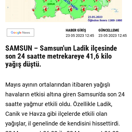
GALERİ
VİDEO
HABER GİRİŞ
GÜNCELLEME
YAZARLAR
23 05 2023 12:45
23 05 2023 12:45
BİZE
SAMSUN – Samsun'un Ladik ilçesinde
ULAŞIN
son 24 saatte metrekareye 41,6 kilo
yağış düştü.
Künye
İletişim
Mayıs ayının ortalarından itibaren yağışlı
Gizlilik
havaların etkisi altına giren Samsun'da son 24
Sözleşmesi
saatte yağmur etkili oldu. Özellikle Ladik,
Kullanıcı
Canik ve Havza gibi ilçelerde etkili olan
Sözleşmesi
yağışlar, il genelinde de kendisini hissettirdi.