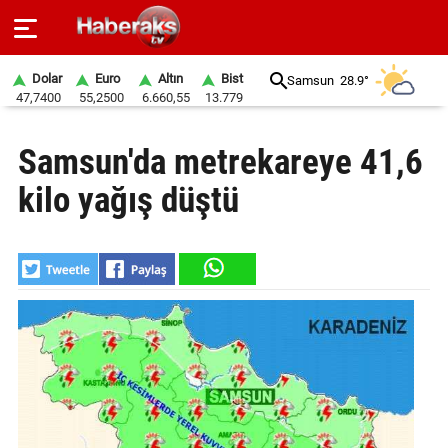
Dolar
Euro
Altın
Bist
Samsun
28.9°
47,7400
55,2500
6.660,55
13.779
GÜNDEM
Samsun'da metrekareye 41,6
SPOR
kilo yağış düştü
YAŞAM
EKONOMİ
BELEDİYELER
SAĞLIK
SİYASET
EĞİTİM